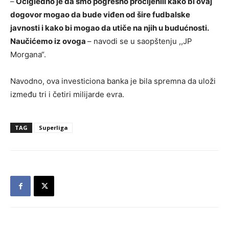
–
Očigledno je da smo pogrešno procijenili kako bi ovaj
dogovor mogao da bude viđen od šire fudbalske
javnosti i kako bi mogao da utiče na njih u budućnosti.
Naučićemo iz ovoga
– navodi se u saopštenju ,,JP
Morgana“.
Navodno, ova investiciona banka je bila spremna da uloži
između tri i četiri milijarde evra.
TAG
Superliga