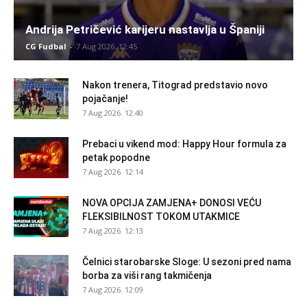
Andrija Petričević karijeru nastavlja u Španiji
CG Fudbal
-
7 Aug 2026. 12:45
Nakon trenera, Titograd predstavio novo
pojačanje!
7 Aug 2026. 12:40
Prebaci u vikend mod: Happy Hour formula za
petak popodne
7 Aug 2026. 12:14
NOVA OPCIJA ZAMJENA+ DONOSI VEĆU
FLEKSIBILNOST TOKOM UTAKMICE
7 Aug 2026. 12:13
Čelnici starobarske Sloge: U sezoni pred nama
borba za viši rang takmičenja
7 Aug 2026. 12:09