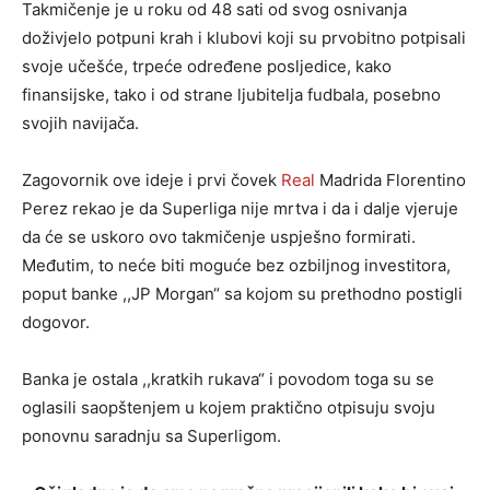
Takmičenje je u roku od 48 sati od svog osnivanja
doživjelo potpuni krah i klubovi koji su prvobitno potpisali
svoje učešće, trpeće određene posljedice, kako
finansijske, tako i od strane ljubitelja fudbala, posebno
svojih navijača.
Zagovornik ove ideje i prvi čovek
Real
Madrida Florentino
Perez rekao je da Superliga nije mrtva i da i dalje vjeruje
da će se uskoro ovo takmičenje uspješno formirati.
Međutim, to neće biti moguće bez ozbiljnog investitora,
poput banke ,,JP Morgan“ sa kojom su prethodno postigli
dogovor.
Banka je ostala ,,kratkih rukava“ i povodom toga su se
oglasili saopštenjem u kojem praktično otpisuju svoju
ponovnu saradnju sa Superligom.