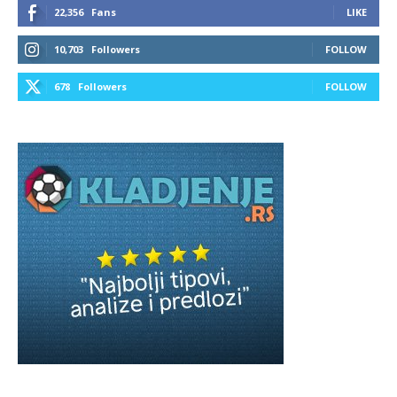
22,356
Fans
LIKE
10,703
Followers
FOLLOW
678
Followers
FOLLOW