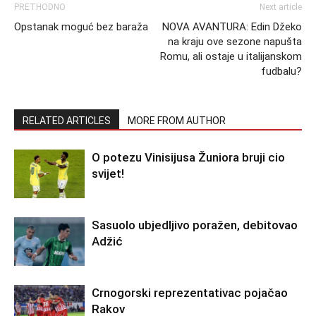
PRETHODNO
Next article
Opstanak moguć bez baraža
NOVA AVANTURA: Edin Džeko
na kraju ove sezone napušta
Romu, ali ostaje u italijanskom
fudbalu?
RELATED ARTICLES
MORE FROM AUTHOR
O potezu Vinisijusa Žuniora bruji cio
svijet!
Sasuolo ubjedljivo poražen, debitovao
Adžić
Crnogorski reprezentativac pojačao
Rakov