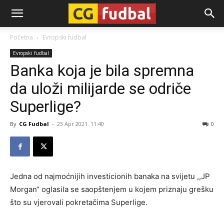
CG-
Početna
Evropski fudbal
Evropski fudbal
Fudbal
Banka koja je bila spremna
da uloži milijarde se odriče
Superlige?
By
CG Fudbal
-
23 Apr 2021. 11:40
0
Jedna od najmoćnijih investicionih banaka na svijetu ,,JP
Morgan“ oglasila se saopštenjem u kojem priznaju grešku
što su vjerovali pokretačima Superlige.