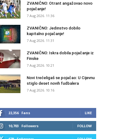
ZVANIČNO: Otrant angažovao novo
pojačanje!
7 Aug 2026. 11:36
ZVANIČNO: Jedinstvo dobilo
kapitalno pojačanje!
7 Aug 2026. 11:31
ZVANIČNO: Iskra dobila pojačanje iz
Finske
7 Aug 2026. 10:21
Novi trećeligaš se pojačao: U Cijevnu
stiglo deset novih fudbalera
7 Aug 2026. 10:16
22,356
Fans
LIKE
10,703
Followers
FOLLOW
678
Followers
FOLLOW