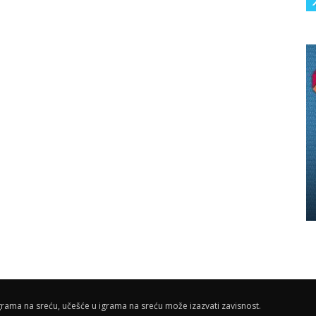
rama na sreću, učešće u igrama na sreću može izazvati zavisnost.