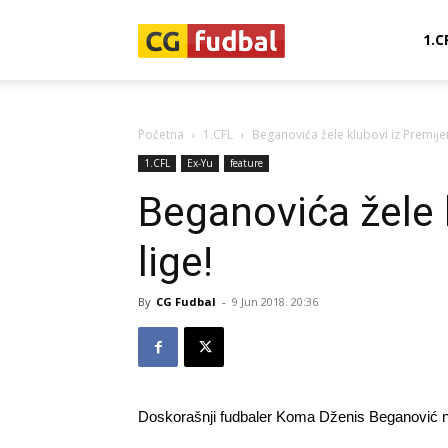
CG-
1.C
Fudbal
Početna
1.CFL
Beganovića žele klubovi iz Premijer
1.CFL
Ex-Yu
feature
Beganovića žele 
lige!
By
CG Fudbal
-
9 Jun 2018. 20:36
Doskorašnji fudbaler Koma Dženis Beganović 