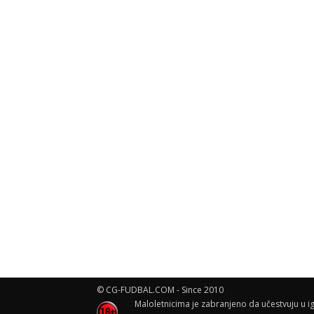
© CG-FUDBAL.COM - Since 2010
Maloletnicima je zabranjeno da učestvuju u ig