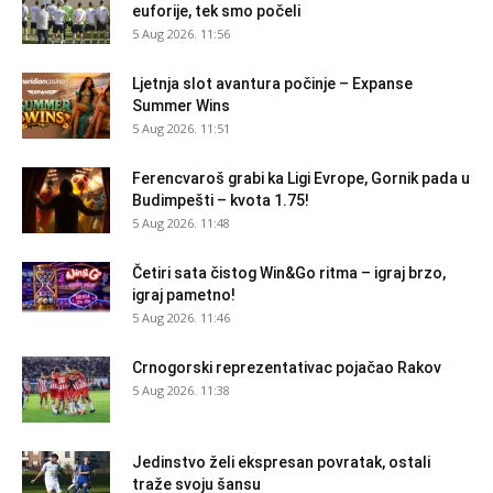
euforije, tek smo počeli
5 Aug 2026. 11:56
Ljetnja slot avantura počinje – Expanse
Summer Wins
5 Aug 2026. 11:51
Ferencvaroš grabi ka Ligi Evrope, Gornik pada u
Budimpešti – kvota 1.75!
5 Aug 2026. 11:48
Četiri sata čistog Win&Go ritma – igraj brzo,
igraj pametno!
5 Aug 2026. 11:46
Crnogorski reprezentativac pojačao Rakov
5 Aug 2026. 11:38
Jedinstvo želi ekspresan povratak, ostali
traže svoju šansu