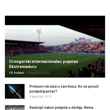
Crnogorski internacionalac pojačao
Ekstremaduru
CG Fudbal
-
5 Aug 2026. 12:35
Prelazni rok ulazi u završnicu: Ko će povući
posljednji potez?
5 Aug 2026. 12:13
Radonjić nakon pobjede u derbiju: Nema