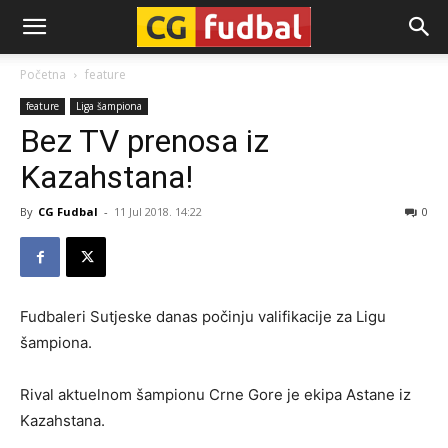
CG-
Početna
feature
feature
Liga šampiona
Fudbal
Bez TV prenosa iz
Kazahstana!
By
CG Fudbal
-
11 Jul 2018. 14:22
0
Fudbaleri Sutjeske danas počinju valifikacije za Ligu
šampiona.
Rival aktuelnom šampionu Crne Gore je ekipa Astane iz
Kazahstana.