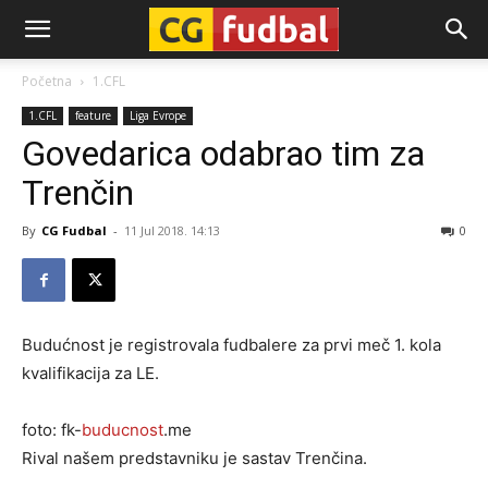
CG-
Početna
1.CFL
1.CFL
feature
Liga Evrope
Fudbal
Govedarica odabrao tim za
Trenčin
By
CG Fudbal
-
11 Jul 2018. 14:13
0
Budućnost je registrovala fudbalere za prvi meč 1. kola
kvalifikacija za LE.
foto: fk-
buducnost
.me
Rival našem predstavniku je sastav Trenčina.