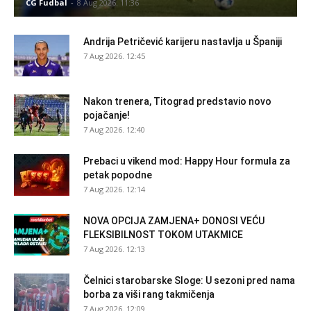
CG Fudbal
-
8 Aug 2026. 11:36
Andrija Petričević karijeru nastavlja u Španiji
7 Aug 2026. 12:45
Nakon trenera, Titograd predstavio novo
pojačanje!
7 Aug 2026. 12:40
Prebaci u vikend mod: Happy Hour formula za
petak popodne
7 Aug 2026. 12:14
NOVA OPCIJA ZAMJENA+ DONOSI VEĆU
FLEKSIBILNOST TOKOM UTAKMICE
7 Aug 2026. 12:13
Čelnici starobarske Sloge: U sezoni pred nama
borba za viši rang takmičenja
7 Aug 2026. 12:09