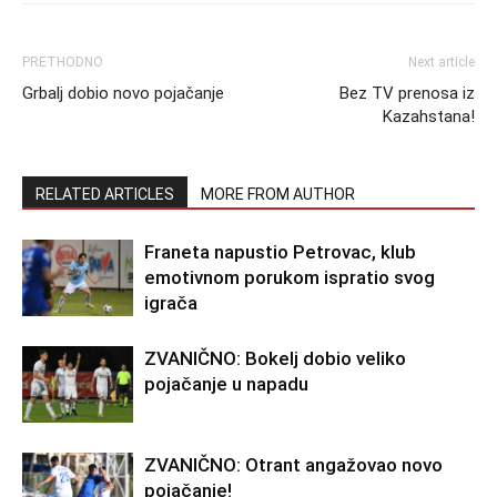
PRETHODNO
Next article
Grbalj dobio novo pojačanje
Bez TV prenosa iz
Kazahstana!
RELATED ARTICLES
MORE FROM AUTHOR
Franeta napustio Petrovac, klub
emotivnom porukom ispratio svog
igrača
ZVANIČNO: Bokelj dobio veliko
pojačanje u napadu
ZVANIČNO: Otrant angažovao novo
pojačanje!