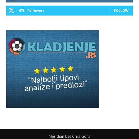
678
Followers
FOLLOW
Meridian bet Crna Gora