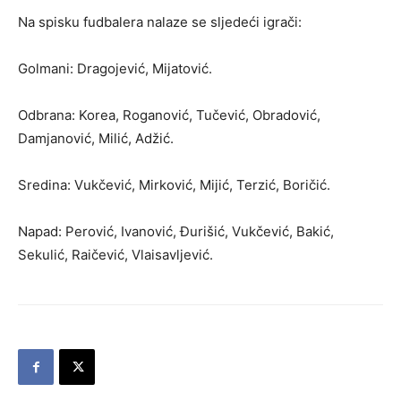
Na spisku fudbalera nalaze se sljedeći igrači:
Golmani: Dragojević, Mijatović.
Odbrana: Korea, Roganović, Tučević, Obradović,
Damjanović, Milić, Adžić.
Sredina: Vukčević, Mirković, Mijić, Terzić, Boričić.
Napad: Perović, Ivanović, Đurišić, Vukčević, Bakić,
Sekulić, Raičević, Vlaisavljević.