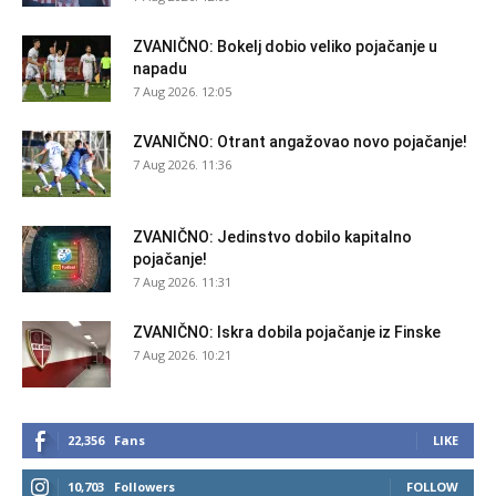
ZVANIČNO: Bokelj dobio veliko pojačanje u
napadu
7 Aug 2026. 12:05
ZVANIČNO: Otrant angažovao novo pojačanje!
7 Aug 2026. 11:36
ZVANIČNO: Jedinstvo dobilo kapitalno
pojačanje!
7 Aug 2026. 11:31
ZVANIČNO: Iskra dobila pojačanje iz Finske
7 Aug 2026. 10:21
22,356
Fans
LIKE
10,703
Followers
FOLLOW