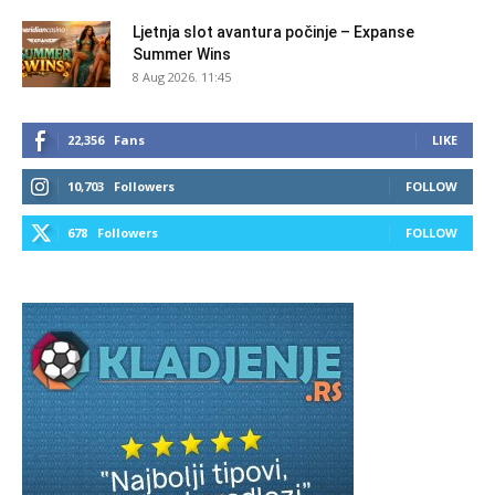
Ljetnja slot avantura počinje – Expanse
Summer Wins
8 Aug 2026. 11:45
22,356
Fans
LIKE
10,703
Followers
FOLLOW
678
Followers
FOLLOW