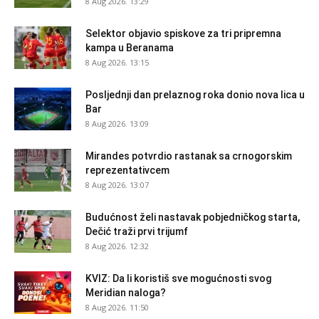
8 Aug 2026. 13:29
Selektor objavio spiskove za tri pripremna
kampa u Beranama
8 Aug 2026. 13:15
Posljednji dan prelaznog roka donio nova lica u
Bar
8 Aug 2026. 13:09
Mirandes potvrdio rastanak sa crnogorskim
reprezentativcem
8 Aug 2026. 13:07
Budućnost želi nastavak pobjedničkog starta,
Dečić traži prvi trijumf
8 Aug 2026. 12:32
KVIZ: Da li koristiš sve mogućnosti svog
Meridian naloga?
8 Aug 2026. 11:50