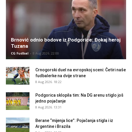
Brnović odnio bodove iz Podgorice: Đokaj heroj
Tuzana
CG Fudbal
-
8 Aug 2026. 22:00
Crnogorski duel na evropskoj sceni: Četiri naše
fudbalerke na dvije strane
8 Aug 2026. 18:22
Podgorica sklopila tim: Na DG arenu stiglo još
jedno pojačanje
8 Aug 2026. 13:31
Berane “mijenja lice”: Pojačanja stigla i iz
Argentine i Brazila