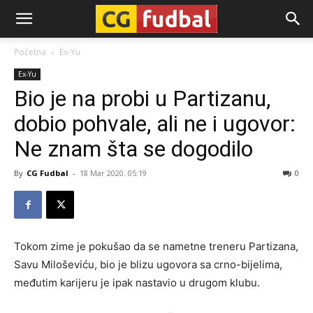
CG-
Početna
Ex-Yu
Ex-Yu
Fudbal
Bio je na probi u Partizanu,
dobio pohvale, ali ne i ugovor:
Ne znam šta se dogodilo
By
CG Fudbal
-
18 Mar 2020. 05:19
0
Tokom zime je pokušao da se nametne treneru Partizana,
Savu Miloševiću, bio je blizu ugovora sa crno-bijelima,
međutim karijeru je ipak nastavio u drugom klubu.