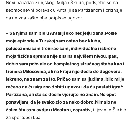
Novi napadač Zrinjskog, Miljan Škrbić, podsjetio se na
sedmodnevni boravak u Antaliji sa Partizanom i priznaje
da ne zna zašto nije potpisao ugovor.
–
Sa njima sam bio u Antaliji oko nedjelju dana. Posle
moje epizode u Turskoj sam ostao bez kluba,
polusezonu sam trenirao sam, individualno i iskreno
moja fizička sprema nije bila na najvišem nivou. Ipak,
dobio sam pohvale od kompletnog stručnog štaba kao i
trenera Miloševića, ali na kraju nije došlo do dogovora.
Iskreno, ne znam zašto. Pričao sam sa ljudima, bilo mi je
rečeno da ću sigurno dobiti ugovor i da ću postati igrač
Partizana, ali šta se desilo vjerujte ne znam. No opet
ponavljam, da je svako zlo za neko dobro. Nimalo ne
žalim što sam ovdje u Mostaru, naprotiv
, izjavio je Škrbić
za sportsport.ba.