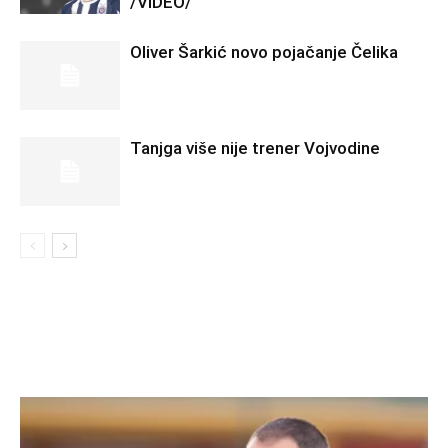
/VIDEO/
Oliver Šarkić novo pojačanje Čelika
Tanjga više nije trener Vojvodine