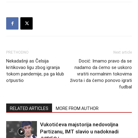
PRETHODNO
Next article
Nekadašnji as Čelsija
Docić: Imamo pravo da se
kritikovao ligu zbog igranja
nadamo da ćemo se uskoro
tokom pandemije, pa ga klub
vratiti normalnim tokovima
otpustio
života i da ćemo ponovo igrati
fudbal
RELATED ARTICLES
MORE FROM AUTHOR
Vukotićeva majstorija nedovoljna
Partizanu, IMT slavio u nadoknadi