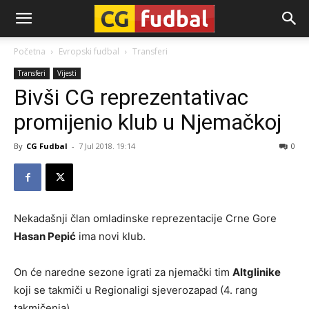
CG-
Početna
Evropski fudbal
Transferi
Transferi
Vijesti
Fudbal
Bivši CG reprezentativac
promijenio klub u Njemačkoj
By
CG Fudbal
-
7 Jul 2018. 19:14
0
Nekadašnji član omladinske reprezentacije Crne Gore
Hasan Pepić
ima novi klub.
On će naredne sezone igrati za njemački tim
Altglinike
koji se takmiči u Regionaligi sjeverozapad (4. rang
takmičenja).