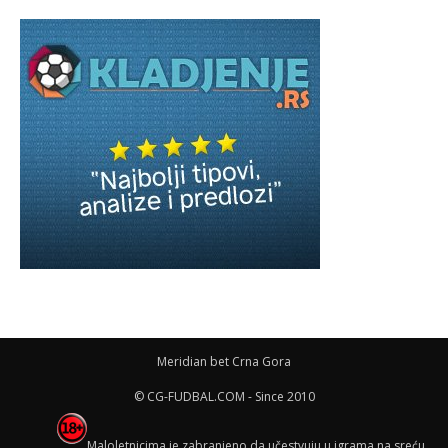
Meridian bet Crna Gora
© CG-FUDBAL.COM - Since 2010
Maloletnicima je zabranjeno da učestvuju u igrama na sreću,