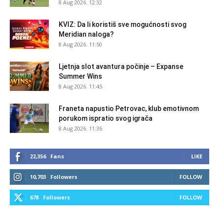
8 Aug 2026. 12:32
KVIZ: Da li koristiš sve mogućnosti svog
Meridian naloga?
8 Aug 2026. 11:50
Ljetnja slot avantura počinje – Expanse
Summer Wins
8 Aug 2026. 11:45
Franeta napustio Petrovac, klub emotivnom
porukom ispratio svog igrača
8 Aug 2026. 11:36
22,356
Fans
LIKE
10,703
Followers
FOLLOW
678
Followers
FOLLOW