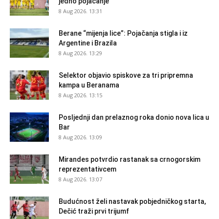
jedno pojačanje
8 Aug 2026. 13:31
Berane “mijenja lice”: Pojačanja stigla i iz
Argentine i Brazila
8 Aug 2026. 13:29
Selektor objavio spiskove za tri pripremna
kampa u Beranama
8 Aug 2026. 13:15
Posljednji dan prelaznog roka donio nova lica u
Bar
8 Aug 2026. 13:09
Mirandes potvrdio rastanak sa crnogorskim
reprezentativcem
8 Aug 2026. 13:07
Budućnost želi nastavak pobjedničkog starta,
Dečić traži prvi trijumf