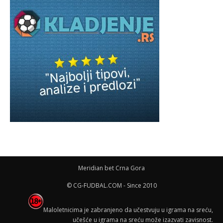
Meridian bet Crna Gora
© CG-FUDBAL.COM - Since 2010
Maloletnicima je zabranjeno da učestvuju u igrama na sreću,
učešće u igrama na sreću može izazvati zavisnost.