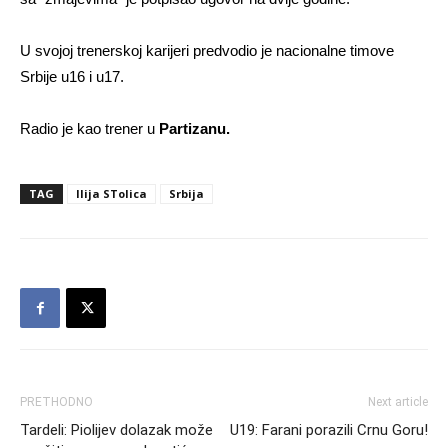
U svojoj trenerskoj karijeri predvodio je nacionalne timove
Srbije u16 i u17.
Radio je kao trener u
Partizanu.
TAG
Ilija STolica
Srbija
PRETHODNO
Next article
Tardeli: Piolijev dolazak može
U19: Farani porazili Crnu Goru!