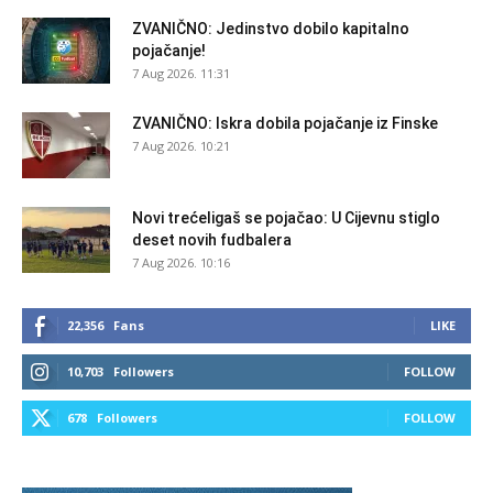
ZVANIČNO: Jedinstvo dobilo kapitalno
pojačanje!
7 Aug 2026. 11:31
ZVANIČNO: Iskra dobila pojačanje iz Finske
7 Aug 2026. 10:21
Novi trećeligaš se pojačao: U Cijevnu stiglo
deset novih fudbalera
7 Aug 2026. 10:16
22,356
Fans
LIKE
10,703
Followers
FOLLOW
678
Followers
FOLLOW