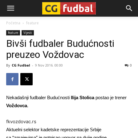
CG-
Početna
feature
feature
Vijesti
Fudbal
Bivši fudbaler Budućnosti
preuzeo Voždovac
By
CG Fudbal
-
9 Nov 2016. 00:00
0
Nekadašnji fudbaler Budućnosti
Ilija Stolica
postao je trener
Voždovca
.
fkvozdovac.rs
Aktuelni selektor kadetske reprezentacije Srbije
sa “zmajevima” je potpisao ugovor na dvije godine.