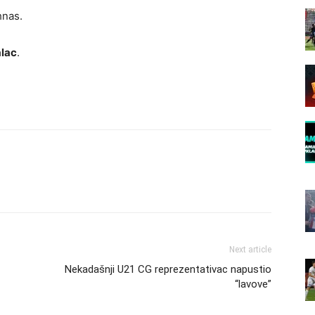
nas.
alac
.
Next article
Nekadašnji U21 CG reprezentativac napustio
“lavove”