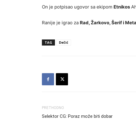
On je potpisao ugovor sa ekipom
Etnikos
Ah
Ranije je igrao za
Rad, Žarkovo, Šerif i Met
TAG
Dečić
PRETHODNO
Selektor CG: Poraz može biti dobar