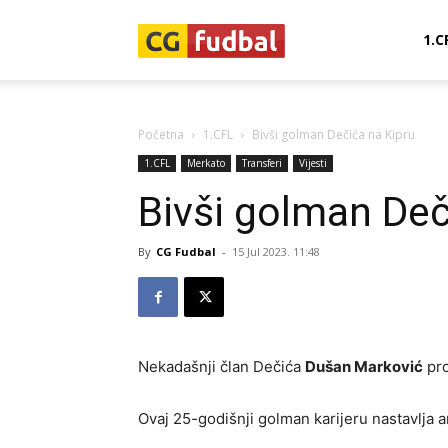
CG-
1.C
Fudbal
Početna
1.CFL
Bivši golman Dečića na Kipru
1.CFL
Merkato
Transferi
Vijesti
Bivši golman Deč
By
CG Fudbal
-
15 Jul 2023. 11:48
Nekadašnji član Dečića
Dušan Marković
pro
Ovaj 25-godišnji golman karijeru nastavlja a