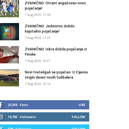
ZVANIČNO: Otrant angažovao novo
pojačanje!
7 Aug 2026. 11:36
ZVANIČNO: Jedinstvo dobilo
kapitalno pojačanje!
7 Aug 2026. 11:31
ZVANIČNO: Iskra dobila pojačanje iz
Finske
7 Aug 2026. 10:21
Novi trećeligaš se pojačao: U Cijevnu
stiglo deset novih fudbalera
7 Aug 2026. 10:16
22,356
Fans
LIKE
10,703
Followers
FOLLOW
678
Followers
FOLLOW