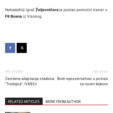
Nekadašnji igrač
Željezničara
je postao pomoćni trener u
FK Bosna
iz Visokog.
PRETHODNO
Next article
Završena adaptacija stadiona
Bivši reprezentativac u potrazi
“Trešnjica” /VIDEO/
za novim klubom
RELATED ARTICLES
MORE FROM AUTHOR