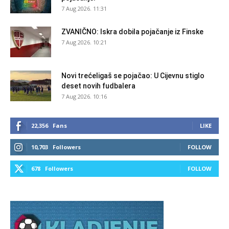
7 Aug 2026. 11:31
ZVANIČNO: Iskra dobila pojačanje iz Finske
7 Aug 2026. 10:21
Novi trećeligaš se pojačao: U Cijevnu stiglo
deset novih fudbalera
7 Aug 2026. 10:16
22,356
Fans
LIKE
10,703
Followers
FOLLOW
678
Followers
FOLLOW