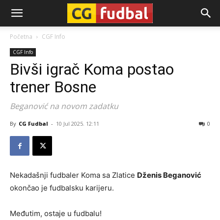
CG-
Početna
CGF Info
CGF Info
Fudbal
Bivši igrač Koma postao
trener Bosne
Beganović na novom zadatku
By
CG Fudbal
-
10 Jul 2025. 12:11
0
Nekadašnji fudbaler Koma sa Zlatice
Dženis Beganović
okončao je fudbalsku karijeru.
Međutim, ostaje u fudbalu!