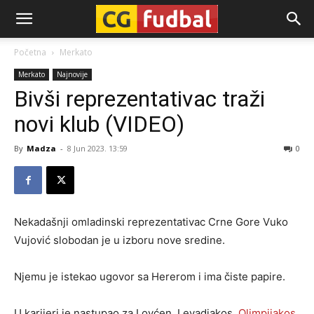
CG-
Početna
Merkato
Merkato
Najnovije
Fudbal
Bivši reprezentativac traži
novi klub (VIDEO)
By
Madza
-
8 Jun 2023. 13:59
0
Nekadašnji omladinski reprezentativac Crne Gore Vuko
Vujović slobodan je u izboru nove sredine.
Njemu je istekao ugovor sa Hererom i ima čiste papire.
U karijeri je nastupao za Lovćen, Levadiakos,
Olimpijakos