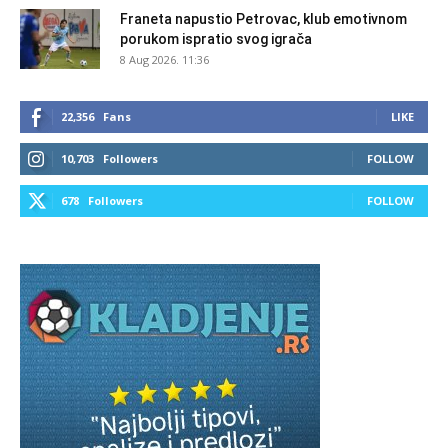
Franeta napustio Petrovac, klub emotivnom
porukom ispratio svog igrača
8 Aug 2026. 11:36
22,356
Fans
LIKE
10,703
Followers
FOLLOW
678
Followers
FOLLOW