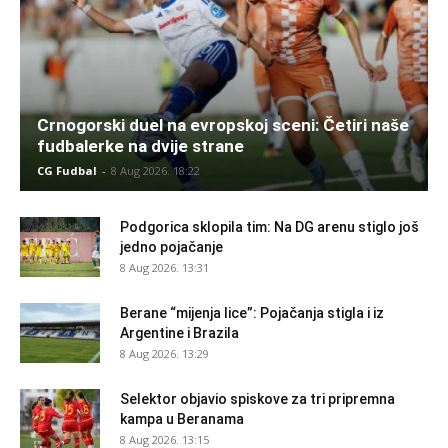
Crnogorski duel na evropskoj sceni: Četiri naše
fudbalerke na dvije strane
CG Fudbal
-
8 Aug 2026. 18:22
Podgorica sklopila tim: Na DG arenu stiglo još
jedno pojačanje
8 Aug 2026. 13:31
Berane “mijenja lice”: Pojačanja stigla i iz
Argentine i Brazila
8 Aug 2026. 13:29
Selektor objavio spiskove za tri pripremna
kampa u Beranama
8 Aug 2026. 13:15