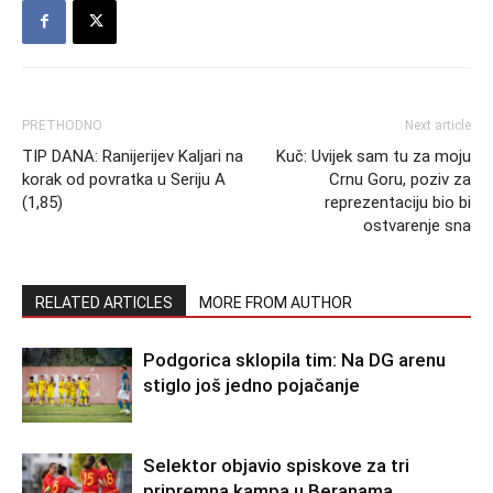
PRETHODNO
Next article
TIP DANA: Ranijerijev Kaljari na
Kuč: Uvijek sam tu za moju
korak od povratka u Seriju A
Crnu Goru, poziv za
(1,85)
reprezentaciju bio bi
ostvarenje sna
RELATED ARTICLES
MORE FROM AUTHOR
Podgorica sklopila tim: Na DG arenu
stiglo još jedno pojačanje
Selektor objavio spiskove za tri
pripremna kampa u Beranama