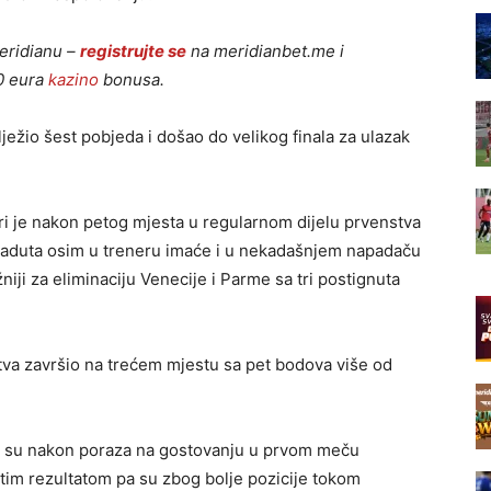
eridianu –
registrujte se
na meridianbet.me i
20 eura
kazino
bonusa.
ježio šest pobjeda i došao do velikog finala za ulazak
ri je nakon petog mjesta u regularnom dijelu prvenstva
og aduta osim u treneru imaće i u nekadašnjem napadaču
iji za eliminaciju Venecije i Parme sa tri postignuta
stva završio na trećem mjestu sa pet bodova više od
dje su nakon poraza na gostovanju u prvom meču
stim rezultatom pa su zbog bolje pozicije tokom