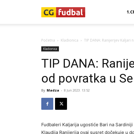
CG-
1.C
Fudbal
Početna
Kladionica
TIP DANA: Ranijerijev Kaljari 
Kladionica
TIP DANA: Ranijer
od povratka u Ser
By
Madza
-
8 Jun 2023. 13:52
Fudbaleri Kaljarija ugostiće Bari na Sardiniji
Klaudija Ranijerija ovaj susret dočekuje u 