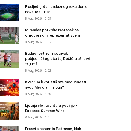
Posljednji dan prelaznog roka donio
nova lica u Bar
8 Aug 2026. 13:09
Mirandes potvrdio rastanak sa
crnogorskim reprezentativcem
8 Aug 2026. 13:07
Budućnost želi nastavak
pobjedničkog starta, Dečić traži prvi
trijumf
8 Aug 2026. 12:32
KVIZ: Da li koristiš sve mogućnosti
svog Meridian naloga?
8 Aug 2026. 11:50
Ljetnja slot avantura počinje –
Expanse Summer Wins
8 Aug 2026. 11:45
Franeta napustio Petrovac, klub