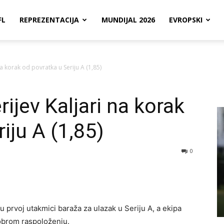
FL
REPREZENTACIJA
MUNDIJAL 2026
EVROPSKI
na korak od povratka u Seriju A (1,85)
ijev Kaljari na korak
iju A (1,85)
0
 u prvoj utakmici baraža za ulazak u Seriju A, a ekipa
dobrom raspoloženju.