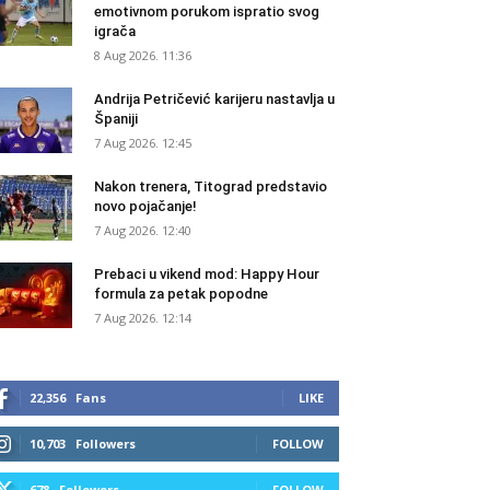
emotivnom porukom ispratio svog
igrača
8 Aug 2026. 11:36
Andrija Petričević karijeru nastavlja u
Španiji
7 Aug 2026. 12:45
Nakon trenera, Titograd predstavio
novo pojačanje!
7 Aug 2026. 12:40
Prebaci u vikend mod: Happy Hour
formula za petak popodne
7 Aug 2026. 12:14
22,356
Fans
LIKE
10,703
Followers
FOLLOW
678
Followers
FOLLOW