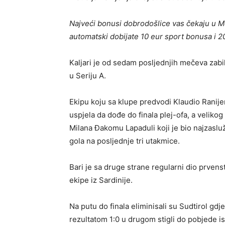
Najveći bonusi dobrodošlice vas čekaju u M
automatski dobijate 10 eur sport bonusa i 
Kaljari je od sedam posljednjih mečeva zabil
u Seriju A.
Ekipu koju sa klupe predvodi Klaudio Ranije
uspjela da dođe do finala plej-ofa, a velik
Milana Đakomu Lapaduli koji je bio najzaslužn
gola na posljednje tri utakmice.
Bari je sa druge strane regularni dio prven
ekipe iz Sardinije.
Na putu do finala eliminisali su Sudtirol g
rezultatom 1:0 u drugom stigli do pobjede i