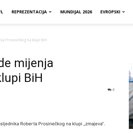
FL
REPREZENTACIJA
MUNDIJAL 2026
EVROPSKI
nja Prosinečkog na klupi BiH
de mijenja
lupi BiH
0
sljednika Roberta Prosinečkog na klupi „zmajeva“.