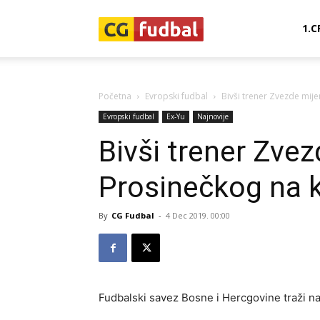
CG-
1.C
Fudbal
Početna
Evropski fudbal
Bivši trener Zvezde mije
Evropski fudbal
Ex-Yu
Najnovije
Bivši trener Zvez
Prosinečkog na k
By
CG Fudbal
-
4 Dec 2019. 00:00
Fudbalski savez Bosne i Hercgovine traži na