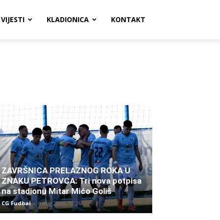
VIJESTI
KLADIONICA
KONTAKT
ZAVRŠNICA PRELAZNOG ROKA U
ZNAKU PETROVCA: Tri nova potpisa
na stadionu Mitar Mićo Goliš
CG Fudbal
-
6 Aug 2026. 12:26