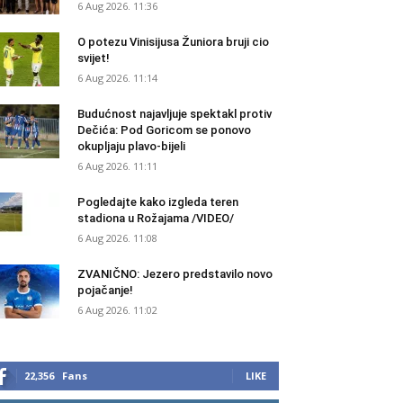
6 Aug 2026. 11:36
O potezu Vinisijusa Žuniora bruji cio
svijet!
6 Aug 2026. 11:14
Budućnost najavljuje spektakl protiv
Dečića: Pod Goricom se ponovo
okupljaju plavo-bijeli
6 Aug 2026. 11:11
Pogledajte kako izgleda teren
stadiona u Rožajama /VIDEO/
6 Aug 2026. 11:08
ZVANIČNO: Jezero predstavilo novo
pojačanje!
6 Aug 2026. 11:02
22,356
Fans
LIKE