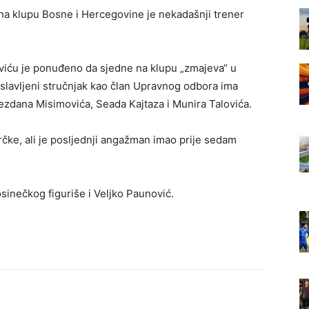
 na klupu Bosne i Hercegovine je nekadašnji trener
viću je ponuđeno da sjedne na klupu „zmajeva“ u
slavljeni stručnjak kao član Upravnog odbora ima
ezdana Misimovića, Seada Kajtaza i Munira Talovića.
 Grčke, ali je posljednji angažman imao prije sedam
sinečkog figuriše i Veljko Paunović.