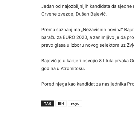
Jedan od najozbiljnijih kandidata da sjedne
Crvene zvezde, Dušan Bajević.
Prema saznanjima „Nezavisnih novina“ Baje
baražu za EURO 2020, a zanimljivo je da pro
pravo glasa u izboru novog selektora uz Zvj
Bajević je u karijeri osvojio 8 titula prvaka
godina u Atromitosu.
Pored njega kao kandidat za nasljednika Pro
TAG
BIH
ex yu