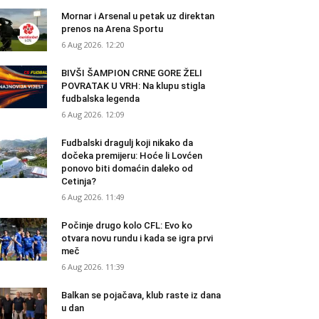
Mornar i Arsenal u petak uz direktan
prenos na Arena Sportu
6 Aug 2026. 12:20
BIVŠI ŠAMPION CRNE GORE ŽELI
POVRATAK U VRH: Na klupu stigla
fudbalska legenda
6 Aug 2026. 12:09
Fudbalski dragulj koji nikako da
dočeka premijeru: Hoće li Lovćen
ponovo biti domaćin daleko od
Cetinja?
6 Aug 2026. 11:49
Počinje drugo kolo CFL: Evo ko
otvara novu rundu i kada se igra prvi
meč
6 Aug 2026. 11:39
Balkan se pojačava, klub raste iz dana
u dan