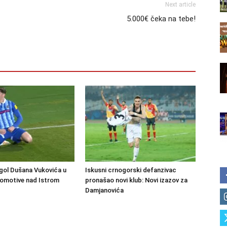
Next article
5.000€ čeka na tebe!
gol Dušana Vukovića u
Iskusni crnogorski defanzivac
komotive nad Istrom
pronašao novi klub: Novi izazov za
Damjanovića