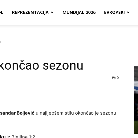
FL
REPREZENTACIJA
MUNDIJAL 2026
EVROPSKI
u
okončao sezonu
0
sandar Boljević
u najljepšem stilu okončao je sezonu
iku
iz Bjeljine 1:2.