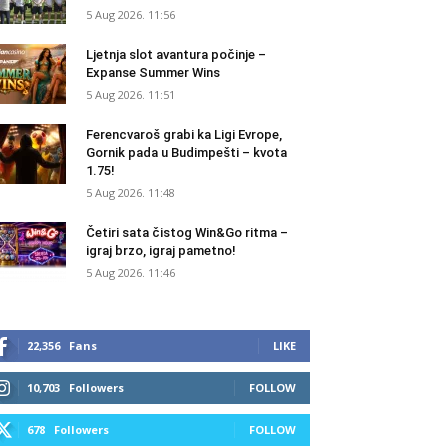
5 Aug 2026. 11:56
Ljetnja slot avantura počinje –
Expanse Summer Wins
5 Aug 2026. 11:51
Ferencvaroš grabi ka Ligi Evrope,
Gornik pada u Budimpešti – kvota
1.75!
5 Aug 2026. 11:48
Četiri sata čistog Win&Go ritma –
igraj brzo, igraj pametno!
5 Aug 2026. 11:46
22,356
Fans
LIKE
10,703
Followers
FOLLOW
678
Followers
FOLLOW