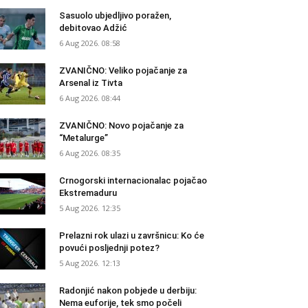
Sasuolo ubjedljivo poražen,
debitovao Adžić
6 Aug 2026. 08:58
ZVANIČNO: Veliko pojačanje za
Arsenal iz Tivta
6 Aug 2026. 08:44
ZVANIČNO: Novo pojačanje za
“Metalurge”
6 Aug 2026. 08:35
Crnogorski internacionalac pojačao
Ekstremaduru
5 Aug 2026. 12:35
Prelazni rok ulazi u završnicu: Ko će
povući posljednji potez?
5 Aug 2026. 12:13
Radonjić nakon pobjede u derbiju:
Nema euforije, tek smo počeli