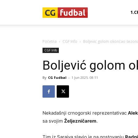
CG-
1.C
Fudbal
Početna
CGF Info
Boljević golom okončao sezon
CGF Info
Boljević golom 
By
CG Fudbal
-
1 Jun 2025. 08:11
Nekadašnji crnogorski reprezentativac
Alek
sa svojim
Željezničarem
.
Tim iz Sarajva slavio je na gostovanju
Radn