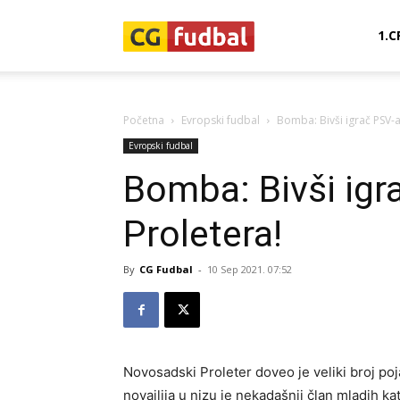
CG-
1.C
Fudbal
Početna
Evropski fudbal
Bomba: Bivši igrač PSV-a
Evropski fudbal
Bomba: Bivši igr
Proletera!
By
CG Fudbal
-
10 Sep 2021. 07:52
Novosadski Proleter doveo je veliki broj poj
novajlija u nizu je nekadašnji član mladih k