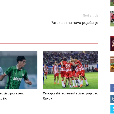
Next article
Partizan ima novo pojačanje
edljivo poražen,
Crnogorski reprezentativac pojačao
Adžić
Rakov