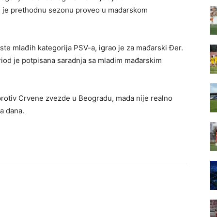
i je prethodnu sezonu proveo u mađarskom
este mlađih kategorija PSV-a, igrao je za mađarski Đer.
period je potpisana saradnja sa mladim mađarskim
o protiv Crvene zvezde u Beogradu, mada nije realno
a dana.