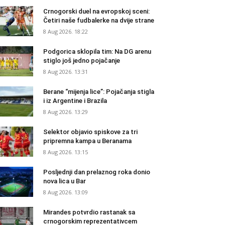
Crnogorski duel na evropskoj sceni:
Četiri naše fudbalerke na dvije strane
8 Aug 2026. 18:22
Podgorica sklopila tim: Na DG arenu
stiglo još jedno pojačanje
8 Aug 2026. 13:31
Berane “mijenja lice”: Pojačanja stigla
i iz Argentine i Brazila
8 Aug 2026. 13:29
Selektor objavio spiskove za tri
pripremna kampa u Beranama
8 Aug 2026. 13:15
Posljednji dan prelaznog roka donio
nova lica u Bar
8 Aug 2026. 13:09
Mirandes potvrdio rastanak sa
crnogorskim reprezentativcem