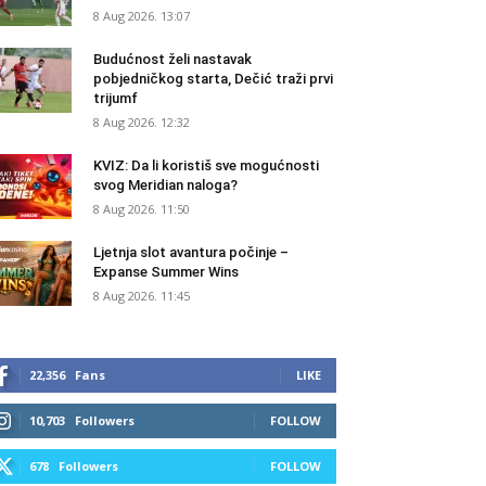
8 Aug 2026. 13:07
Budućnost želi nastavak
pobjedničkog starta, Dečić traži prvi
trijumf
8 Aug 2026. 12:32
KVIZ: Da li koristiš sve mogućnosti
svog Meridian naloga?
8 Aug 2026. 11:50
Ljetnja slot avantura počinje –
Expanse Summer Wins
8 Aug 2026. 11:45
22,356
Fans
LIKE
10,703
Followers
FOLLOW
678
Followers
FOLLOW