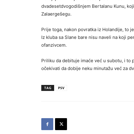
dvadesetdvogodišnjem Bertalanu Kunu, koj
Zalaergešegu.
Prije toga, nakon povratka iz Holandije, to j
Iz kluba sa Slane bare nisu naveli na koji 
ofanzivcem.
Priliku da debituje imaće već u subotu, i t
očekivati da dobije neku minutažu već za dv
TAG
PSV