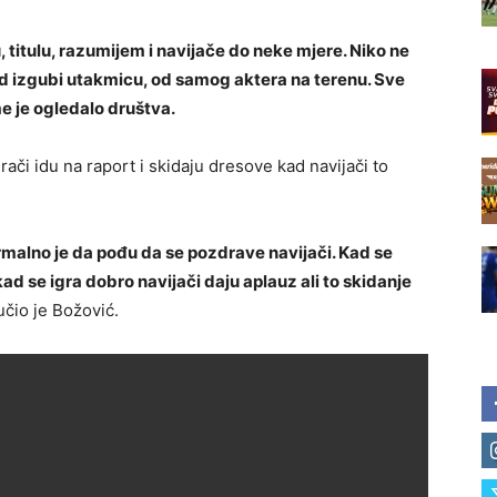
, titulu, razumijem i navijače do neke mjere. Niko ne
ad izgubi utakmicu, od samog aktera na terenu. Sve
e je ogledalo društva.
grači idu na raport i skidaju dresove kad navijači to
ormalno je da pođu da se pozdrave navijači. Kad se
kad se igra dobro navijači daju aplauz ali to skidanje
učio je Božović.