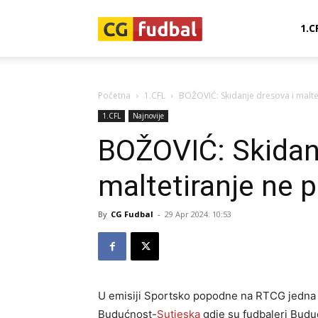
CG-
1.C
Fudbal
Početna
1.CFL
BOŽOVIĆ: Skidanje dresova i malt
1.CFL
Najnovije
BOŽOVIĆ: Skidanj
maltetiranje ne
By
CG Fudbal
-
29 Apr 2024. 10:53
U emisiji Sportsko popodne na RTCG jedna 
Budućnost-
Sutjeska
gdje su fudbaleri Buduć