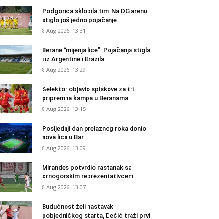
Podgorica sklopila tim: Na DG arenu
stiglo još jedno pojačanje
8 Aug 2026. 13:31
Berane “mijenja lice”: Pojačanja stigla
i iz Argentine i Brazila
8 Aug 2026. 13:29
Selektor objavio spiskove za tri
pripremna kampa u Beranama
8 Aug 2026. 13:15
Posljednji dan prelaznog roka donio
nova lica u Bar
8 Aug 2026. 13:09
Mirandes potvrdio rastanak sa
crnogorskim reprezentativcem
8 Aug 2026. 13:07
Budućnost želi nastavak
pobjedničkog starta, Dečić traži prvi