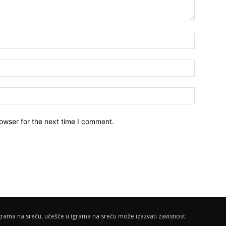
owser for the next time I comment.
rama na sreću, učešće u igrama na sreću može izazvati zavisnost.