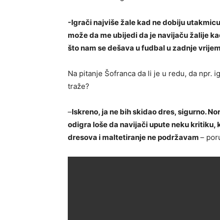
-Igrači najviše žale kad ne dobiju utakmicu
može da me ubijedi da je navijaču žalije k
što nam se dešava u fudbal u zadnje vrijem
Na pitanje Šofranca da li je u redu, da npr. i
traže?
–
Iskreno, ja ne bih skidao dres, sigurno. N
odigra loše da navijači upute neku kritiku, 
dresova i maltetiranje ne podržavam
– por