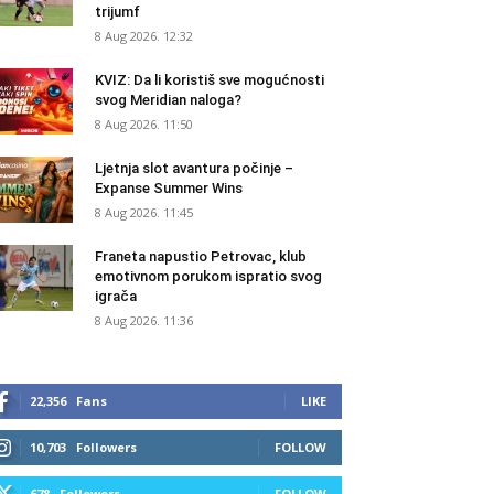
trijumf
8 Aug 2026. 12:32
KVIZ: Da li koristiš sve mogućnosti
svog Meridian naloga?
8 Aug 2026. 11:50
Ljetnja slot avantura počinje –
Expanse Summer Wins
8 Aug 2026. 11:45
Franeta napustio Petrovac, klub
emotivnom porukom ispratio svog
igrača
8 Aug 2026. 11:36
22,356
Fans
LIKE
10,703
Followers
FOLLOW
678
Followers
FOLLOW