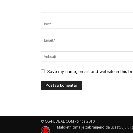
Save my name, email, and website in this br
© CG-FUDBAL.COM - Since 2010
Maloletnicima je zabranjeno da učestvuju u ig