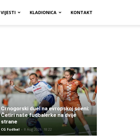
VIJESTI
KLADIONICA
KONTAKT
Crnogorski duel na evropskoj sceni:
Četiri naše fudbalerke na dvije
strane
CG Fudbal
-
8 Aug 2026. 18:22