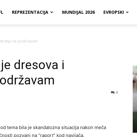
FL
REPREZENTACIJA
MUNDIJAL 2026
EVROPSKI
etiranje ne podržavam
e dresova i
 podržavam
0
od tema bila je skandalozna situacija nakon meča
nosti pozvani na “raport” kod navijača.