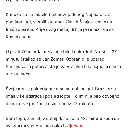
Karioke su se mučile bez povrijeđenog Nejmara. Uz
poništen gol, slomili su otpor žilavih Švajcaraca tek u
finišu susreta. Prije ovog meča, Srbija je remizirala sa
Kamerunom.
U prvih 20 minuta meča nije bilo konkretnih šansi. U 27.
minutu istakao se Jan Zomer. Odbranio je udarac
Vinisijusa sa peterca što je za Brazilce bila najbolja šansa
u toku meča.
Švajcarci za poluvrijeme nisu šutnuli na gol. Brazilci su
imali više udaraca i posjed lopte. To im nije bilo dovoljno
da naprave još šansi osim one iz 27. minuta.
Sem toga, zanimljiv detalj desio se u 43. minutu kada su
svijetla na stationu nakratko
isključena
.