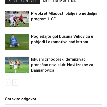
RELATED ARTICLES
MORE FROM AUTHOR
Preokret Mladosti obilježio nedjeljni
program 1.CFL
Pogledajte gol Dušana Vukovića u
pobjedi Lokomotive nad Istrom
Iskusni crnogorski defanzivac
pronašao novi klub: Novi izazov za
Damjanovića
Ostavite odgovor