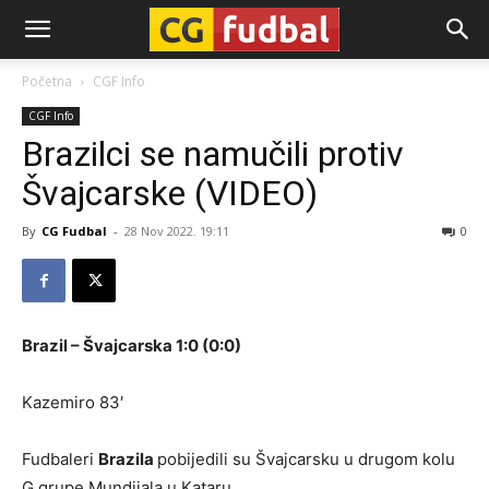
CG-
Početna
CGF Info
CGF Info
Fudbal
Brazilci se namučili protiv
Švajcarske (VIDEO)
By
CG Fudbal
-
28 Nov 2022. 19:11
0
Brazil – Švajcarska 1:0 (0:0)
Kazemiro 83′
Fudbaleri
Brazila
pobijedili su Švajcarsku u drugom kolu
G grupe Mundijala u Kataru.