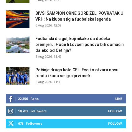
BIVŠI ŠAMPION CRNE GORE ŽELI POVRATAK U
VRH: Na klupu stigla fudbalska legenda
6 Aug 2026. 12:09
Fudbalski dragulj koji nikako da dočeka
premijeru: Hoće li Lovćen ponovo biti domaćin
daleko od Cetinja?
6 Aug 2026. 11:49
Počinje drugo kolo CFL: Evo ko otvara novu
rundu i kada se igra prvi meč
6 Aug 2026. 11:39
22,356
Fans
LIKE
10,703
Followers
FOLLOW
678
Followers
FOLLOW