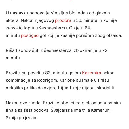
U nastavku ponovo je Vinisijus bio jedan od glavnih
aktera. Nakon njegovog
prodora
u 56. minutu, niko nije
zahvatio loptu u šesnaestercu. On je u 64.
minutu
postigao
gol koji je kasnije poništen zbog ofsajda.
Rišarlisonov šut iz šesnaesterca izblokiran je u 72.
minutu.
Brazilci su poveli u 83. minutu golom
Kazemira
nakon
kombinacije sa Rodrigom. Karioke su imale u finišu
nekoliko prilika da ovjere trijumf koje nijesu iskoristili.
Nakon ove runde, Brazil je obezbijedio plasman u osminu
finala sa šest bodova. Švajcarska ima tri a Kamerun i
Srbija po jedan.