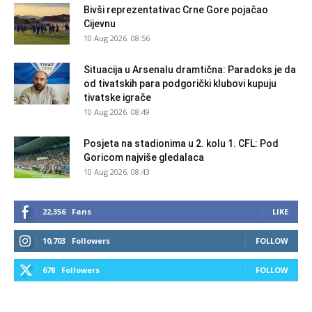
Bivši reprezentativac Crne Gore pojačao
Cijevnu
10 Aug 2026. 08:56
Situacija u Arsenalu dramtična: Paradoks je da
od tivatskih para podgorički klubovi kupuju
tivatske igrače
10 Aug 2026. 08:49
Posjeta na stadionima u 2. kolu 1. CFL: Pod
Goricom najviše gledalaca
10 Aug 2026. 08:43
22,356
Fans
LIKE
10,703
Followers
FOLLOW
678
Followers
FOLLOW