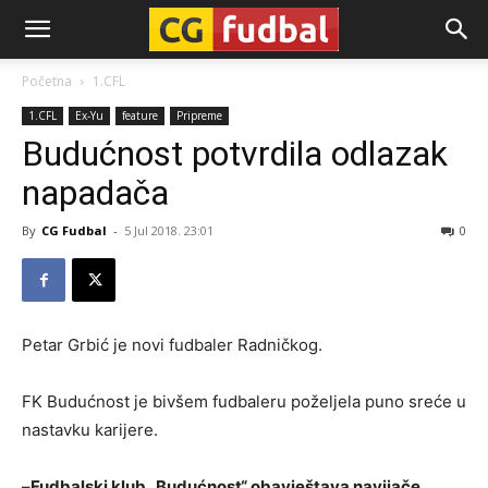
CG-
Početna
1.CFL
1.CFL
Ex-Yu
feature
Pripreme
Fudbal
Budućnost potvrdila odlazak
napadača
By
CG Fudbal
-
5 Jul 2018. 23:01
0
Petar Grbić je novi fudbaler Radničkog.
FK Budućnost je bivšem fudbaleru poželjela puno sreće u
nastavku karijere.
–
Fudbalski klub „Budućnost“ obavještava navijače,