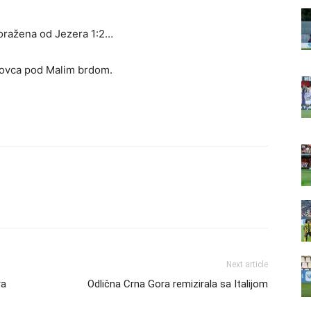
poražena od Jezera 1:2…
trovca pod Malim brdom.
Next article
ra
Odlična Crna Gora remizirala sa Italijom