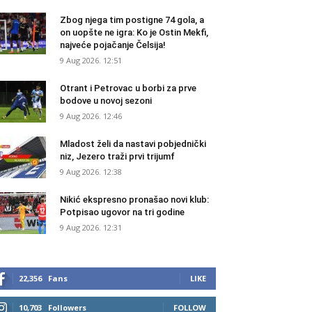
Zbog njega tim postigne 74 gola, a
on uopšte ne igra: Ko je Ostin Mekfi,
najveće pojačanje Čelsija!
9 Aug 2026. 12:51
Otrant i Petrovac u borbi za prve
bodove u novoj sezoni
9 Aug 2026. 12:46
Mladost želi da nastavi pobjednički
niz, Jezero traži prvi trijumf
9 Aug 2026. 12:38
Nikić ekspresno pronašao novi klub:
Potpisao ugovor na tri godine
9 Aug 2026. 12:31
22,356
Fans
LIKE
10,703
Followers
FOLLOW