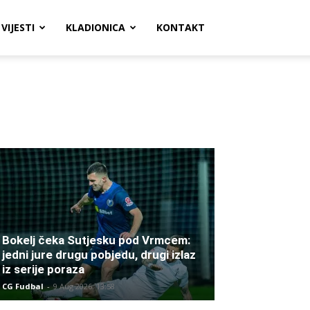
VIJESTI
KLADIONICA
KONTAKT
Bokelj čeka Sutjesku pod Vrmcem:
jedni jure drugu pobjedu, drugi izlaz
iz serije poraza
CG Fudbal
-
9 Aug 2026. 13:58