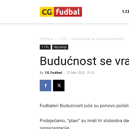
CG-
1.C
Fudbal
Početna
1.CFL
Budućnost se vratila treninzima
1.CFL
Najnovije
Budućnost se vra
By
CG Fudbal
-
25 Mar 2022. 19:22
Fudbaleri Budućnosti juče su ponovo počeli
Podsjećamo, “plavi” su imali tri slobodna 
reprezentacije.