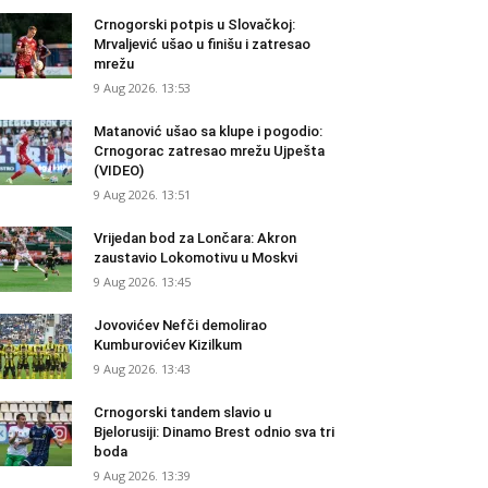
Crnogorski potpis u Slovačkoj:
Mrvaljević ušao u finišu i zatresao
mrežu
9 Aug 2026. 13:53
Matanović ušao sa klupe i pogodio:
Crnogorac zatresao mrežu Ujpešta
(VIDEO)
9 Aug 2026. 13:51
Vrijedan bod za Lončara: Akron
zaustavio Lokomotivu u Moskvi
9 Aug 2026. 13:45
Jovovićev Nefči demolirao
Kumburovićev Kizilkum
9 Aug 2026. 13:43
Crnogorski tandem slavio u
Bjelorusiji: Dinamo Brest odnio sva tri
boda
9 Aug 2026. 13:39