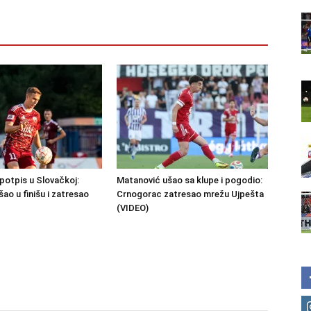
potpis u Slovačkoj:
Matanović ušao sa klupe i pogodio:
šao u finišu i zatresao
Crnogorac zatresao mrežu Ujpešta
(VIDEO)