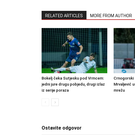
RELATED ARTICLES
MORE FROM AUTHOR
Bokelj čeka Sutjesku pod Vrmcem:
Crnogorski 
jedni jure drugu pobjedu, drugi izlaz
Mrvaljević u
iz serije poraza
mrežu
Ostavite odgovor