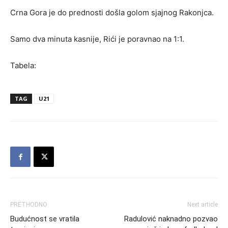
Crna Gora je do prednosti došla golom sjajnog Rakonjca.
Samo dva minuta kasnije, Rići je poravnao na 1:1.
Tabela:
TAG
U21
PRETHODNO
Next article
Budućnost se vratila
Radulović naknadno pozvao