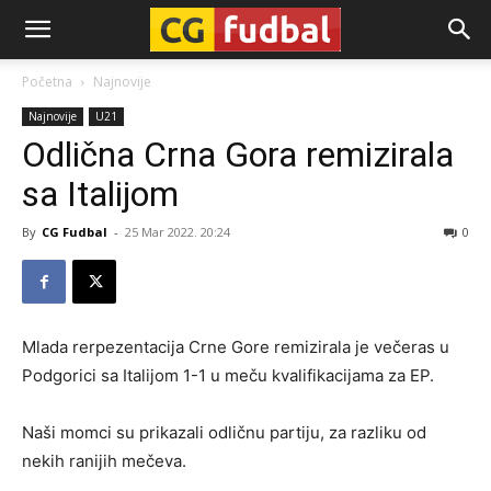
CG-
Početna
Najnovije
Najnovije
U21
Fudbal
Odlična Crna Gora remizirala
sa Italijom
By
CG Fudbal
-
25 Mar 2022. 20:24
0
Mlada rerpezentacija Crne Gore remizirala je večeras u
Podgorici sa Italijom 1-1 u meču kvalifikacijama za EP.
Naši momci su prikazali odličnu partiju, za razliku od
nekih ranijih mečeva.