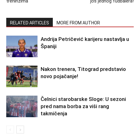
treninzima
još jednog fudbalera!
RELATED ARTICLES
MORE FROM AUTHOR
Andrija Petričević karijeru nastavlja u
Španiji
Nakon trenera, Titograd predstavio
novo pojačanje!
Čelnici starobarske Sloge: U sezoni
pred nama borba za viši rang
takmičenja