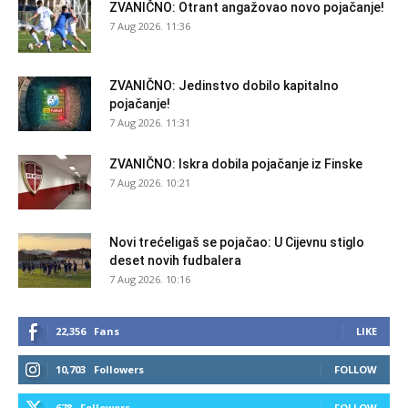
ZVANIČNO: Otrant angažovao novo pojačanje!
7 Aug 2026. 11:36
ZVANIČNO: Jedinstvo dobilo kapitalno
pojačanje!
7 Aug 2026. 11:31
ZVANIČNO: Iskra dobila pojačanje iz Finske
7 Aug 2026. 10:21
Novi trećeligaš se pojačao: U Cijevnu stiglo
deset novih fudbalera
7 Aug 2026. 10:16
22,356
Fans
LIKE
10,703
Followers
FOLLOW
678
Followers
FOLLOW