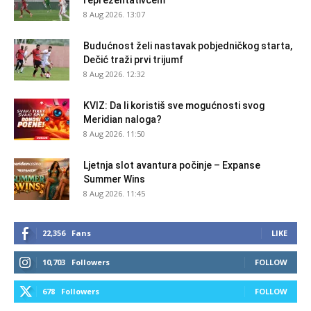
8 Aug 2026. 13:07
Budućnost želi nastavak pobjedničkog starta,
Dečić traži prvi trijumf
8 Aug 2026. 12:32
KVIZ: Da li koristiš sve mogućnosti svog
Meridian naloga?
8 Aug 2026. 11:50
Ljetnja slot avantura počinje – Expanse
Summer Wins
8 Aug 2026. 11:45
22,356
Fans
LIKE
10,703
Followers
FOLLOW
678
Followers
FOLLOW