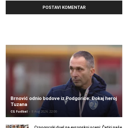
Brnović odnio bodove iz Podgorice: Đokaj heroj
Tuzana
CG Fudbal
-
8 Aug 2026. 22:00
Crnogorski duel na evropskoj sceni: Četiri naše