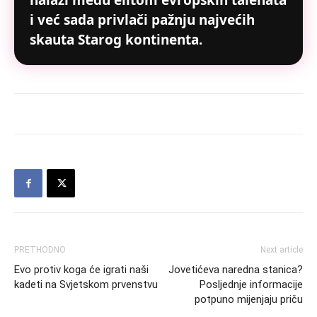
nalazi među elitom evropskih talenata
i već sada privlači pažnju najvećih
skauta Starog kontinenta.
PRETHODNO
Next article
Evo protiv koga će igrati naši
Jovetićeva naredna stanica?
kadeti na Svjetskom prvenstvu
Posljednje informacije
potpuno mijenjaju priču