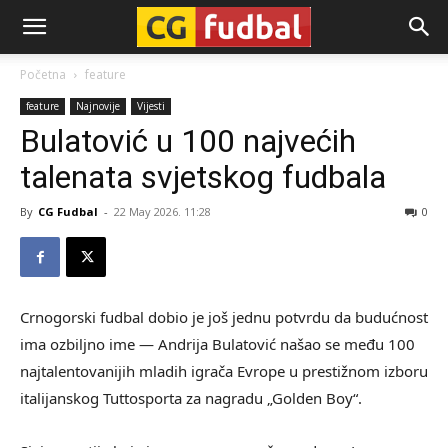
CG-
Početna
feature
feature
Najnovije
Vijesti
Fudbal
Bulatović u 100 najvećih
talenata svjetskog fudbala
By
CG Fudbal
-
22 May 2026. 11:28
0
Crnogorski fudbal dobio je još jednu potvrdu da budućnost
ima ozbiljno ime — Andrija Bulatović našao se među 100
najtalentovanijih mladih igrača Evrope u prestižnom izboru
italijanskog Tuttosporta za nagradu „Golden Boy“.