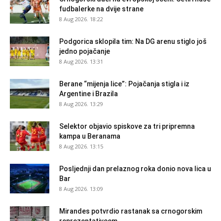
fudbalerke na dvije strane
8 Aug 2026. 18:22
Podgorica sklopila tim: Na DG arenu stiglo još
jedno pojačanje
8 Aug 2026. 13:31
Berane “mijenja lice”: Pojačanja stigla i iz
Argentine i Brazila
8 Aug 2026. 13:29
Selektor objavio spiskove za tri pripremna
kampa u Beranama
8 Aug 2026. 13:15
Posljednji dan prelaznog roka donio nova lica u
Bar
8 Aug 2026. 13:09
Mirandes potvrdio rastanak sa crnogorskim
reprezentativcem