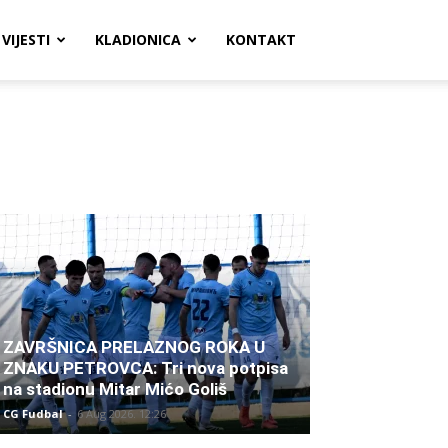
VIJESTI
KLADIONICA
KONTAKT
ZAVRŠNICA PRELAZNOG ROKA U
ZNAKU PETROVCA: Tri nova potpisa
na stadionu Mitar Mićo Goliš
CG Fudbal
-
6 Aug 2026. 12:26