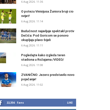
6 Aug 2026. 11:36
O potezu Vinisijusa Žuniora bruji cio
svijet!
6 Aug 2026. 11:14
Budućnost najavljuje spektakl protiv
Dečića: Pod Goricom se ponovo
okupljaju plavo-bijeli
6 Aug 2026. 11:11
Pogledajte kako izgleda teren
stadiona u Rožajama /VIDEO/
6 Aug 2026. 11:08
ZVANIČNO: Jezero predstavilo novo
pojačanje!
6 Aug 2026. 11:02
22,356
Fans
LIKE