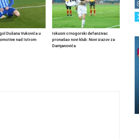
gol Dušana Vukovića u
Iskusni crnogorski defanzivac
komotive nad Istrom
pronašao novi klub: Novi izazov za
Damjanovića