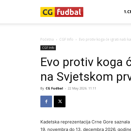
CG-
1.C
Fudbal
Početna
CGF Info
Evo protiv koga će igrati naši 
CGF Info
Evo protiv koga ć
na Svjetskom pr
By
CG Fudbal
-
22 May 2026. 11:11
Kadetska reprezentacija Crne Gore saznala j
19. novembra do 13. decembra 2026. godine 