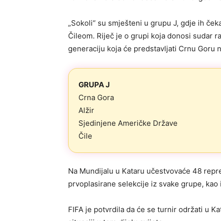
„Sokoli“ su smješteni u grupu J, gdje ih če
Čileom. Riječ je o grupi koja donosi sudar raz
generaciju koja će predstavljati Crnu Goru n
GRUPA J
Crna Gora
Alžir
Sjedinjene Američke Države
Čile
Na Mundijalu u Kataru učestvovaće 48 repre
prvoplasirane selekcije iz svake grupe, kao 
FIFA je potvrdila da će se turnir održati u K