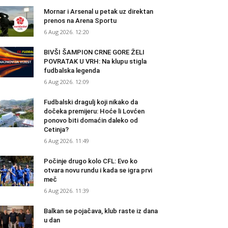
Mornar i Arsenal u petak uz direktan
prenos na Arena Sportu
6 Aug 2026. 12:20
BIVŠI ŠAMPION CRNE GORE ŽELI
POVRATAK U VRH: Na klupu stigla
fudbalska legenda
6 Aug 2026. 12:09
Fudbalski dragulj koji nikako da
dočeka premijeru: Hoće li Lovćen
ponovo biti domaćin daleko od
Cetinja?
6 Aug 2026. 11:49
Počinje drugo kolo CFL: Evo ko
otvara novu rundu i kada se igra prvi
meč
6 Aug 2026. 11:39
Balkan se pojačava, klub raste iz dana
u dan