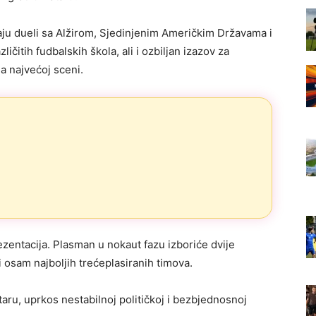
kaju dueli sa Alžirom, Sjedinjenim Američkim Državama i
ličitih fudbalskih škola, ali i ozbiljan izazov za
a najvećoj sceni.
zentacija. Plasman u nokaut fazu izboriće dvije
i osam najboljih trećeplasiranih timova.
ataru, uprkos nestabilnoj političkoj i bezbjednosnoj