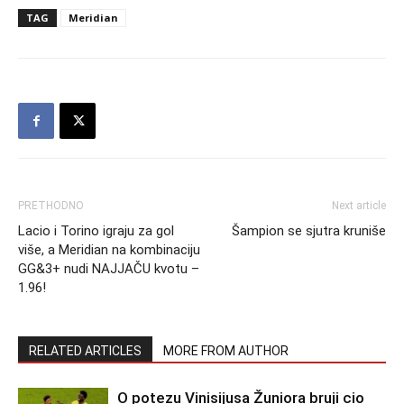
TAG
Meridian
PRETHODNO
Next article
Lacio i Torino igraju za gol
Šampion se sjutra kruniše
više, a Meridian na kombinaciju
GG&3+ nudi NAJJAČU kvotu –
1.96!
RELATED ARTICLES
MORE FROM AUTHOR
O potezu Vinisijusa Žuniora bruji cio