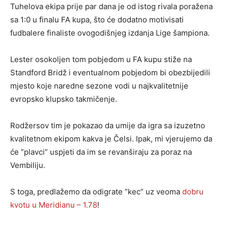
Tuhelova ekipa prije par dana je od istog rivala poražena
sa 1:0 u finalu FA kupa, što će dodatno motivisati
fudbalere finaliste ovogodišnjeg izdanja Lige šampiona.
Lester osokoljen tom pobjedom u FA kupu stiže na
Standford Bridž i eventualnom pobjedom bi obezbijedili
mjesto koje naredne sezone vodi u najkvalitetnije
evropsko klupsko takmičenje.
Rodžersov tim je pokazao da umije da igra sa izuzetno
kvalitetnom ekipom kakva je Čelsi. Ipak, mi vjerujemo da
će ”plavci” uspjeti da im se revanširaju za poraz na
Vembiliju.
S toga, predlažemo da odigrate ”kec” uz veoma
dobru
kvotu u Meridianu – 1.78
!