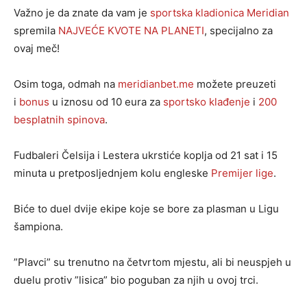
Važno je da znate da vam je
sportska kladionica
Meridian
spremila
NAJVEĆE KVOTE NA PLANETI
, specijalno za
ovaj meč!
Osim toga, odmah na
meridianbet.me
možete preuzeti
i
bonus
u iznosu od 10 eura za
sportsko klađenje
i
200
besplatnih spinova
.
Fudbaleri Čelsija i Lestera ukrstiće koplja od 21 sat i 15
minuta u pretposljednjem kolu engleske
Premijer lige
.
Biće to duel dvije ekipe koje se bore za plasman u Ligu
šampiona.
”Plavci” su trenutno na četvrtom mjestu, ali bi neuspjeh u
duelu protiv ”lisica” bio poguban za njih u ovoj trci.