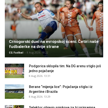
Crnogorski duel na evropskoj sceni: Četiri naše
fudbalerke na dvije strane
CG Fudbal
-
8 Aug 2026. 18:22
Podgorica sklopila tim: Na DG arenu stiglo još
jedno pojačanje
8 Aug 2026. 13:31
Berane “mijenja lice”: Pojačanja stigla i iz
Argentine i Brazila
8 Aug 2026. 13:29
Selektor objavio spiskove za tri pripremna