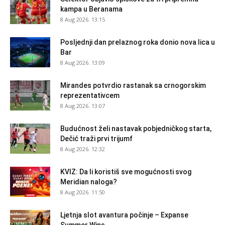
kampa u Beranama
8 Aug 2026. 13:15
Posljednji dan prelaznog roka donio nova lica u
Bar
8 Aug 2026. 13:09
Mirandes potvrdio rastanak sa crnogorskim
reprezentativcem
8 Aug 2026. 13:07
Budućnost želi nastavak pobjedničkog starta,
Dečić traži prvi trijumf
8 Aug 2026. 12:32
KVIZ: Da li koristiš sve mogućnosti svog
Meridian naloga?
8 Aug 2026. 11:50
Ljetnja slot avantura počinje – Expanse