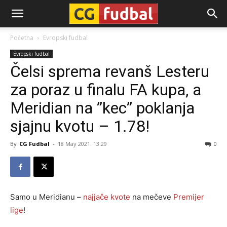
CG-
Početna
Evropski fudbal
Evropski fudbal
Fudbal
Čelsi sprema revanš Lesteru
za poraz u finalu FA kupa, a
Meridian na ”kec” poklanja
sjajnu kvotu – 1.78!
By
CG Fudbal
-
18 May 2021. 13:29
0
Samo u Meridianu –
najjače kvote
na mečeve
Premijer
lige
!