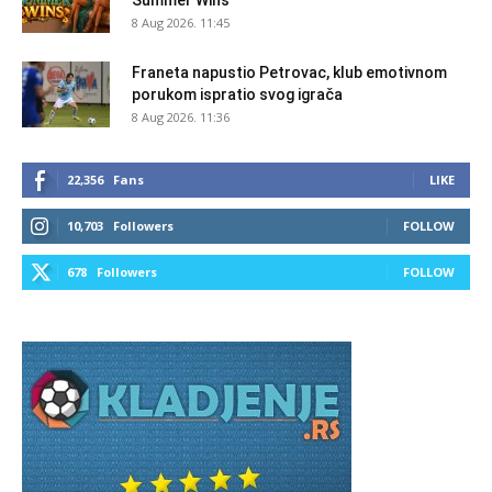
Summer Wins
8 Aug 2026. 11:45
Franeta napustio Petrovac, klub emotivnom
porukom ispratio svog igrača
8 Aug 2026. 11:36
22,356
Fans
LIKE
10,703
Followers
FOLLOW
678
Followers
FOLLOW