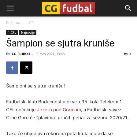
CG-
Početna
1.CFL
1.CFL
Najnovije
Fudbal
Šampion se sjutra kruniše
By
CG Fudbal
-
18 May 2021. 13:45
0
Šampioni se sjutra krunišu!
Fudbalski klub Budućnost u okviru 35. kola Telekom 1.
CFL dočekuje
Jezero
pod Goricom
, a Fudbalski savez
Crne Gore će “plavima” uručiti pehar za sezonu 2020/21.
Tako će ubjedljiva rekordna peta titula moći da se