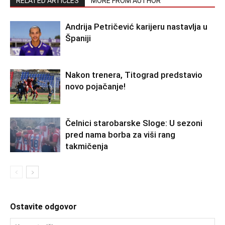
RELATED ARTICLES
MORE FROM AUTHOR
Andrija Petričević karijeru nastavlja u
Španiji
Nakon trenera, Titograd predstavio
novo pojačanje!
Čelnici starobarske Sloge: U sezoni
pred nama borba za viši rang
takmičenja
Ostavite odgovor