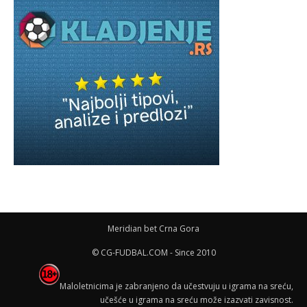
Meridian bet Crna Gora
© CG-FUDBAL.COM - Since 2010
Maloletnicima je zabranjeno da učestvuju u igrama na sreću,
učešće u igrama na sreću može izazvati zavisnost.