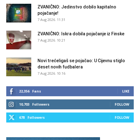
ZVANIČNO: Jedinstvo dobilo kapitalno
pojačanje!
7 Aug 2026. 11:31
ZVANIČNO: Iskra dobila pojačanje iz Finske
7 Aug 2026. 10:21
Novi trećeligaš se pojačao: U Cijevnu stiglo
deset novih fudbalera
7 Aug 2026. 10:16
22,356
Fans
LIKE
10,703
Followers
FOLLOW
678
Followers
FOLLOW