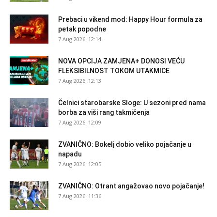
Prebaci u vikend mod: Happy Hour formula za
petak popodne
7 Aug 2026. 12:14
NOVA OPCIJA ZAMJENA+ DONOSI VEĆU
FLEKSIBILNOST TOKOM UTAKMICE
7 Aug 2026. 12:13
Čelnici starobarske Sloge: U sezoni pred nama
borba za viši rang takmičenja
7 Aug 2026. 12:09
ZVANIČNO: Bokelj dobio veliko pojačanje u
napadu
7 Aug 2026. 12:05
ZVANIČNO: Otrant angažovao novo pojačanje!
7 Aug 2026. 11:36