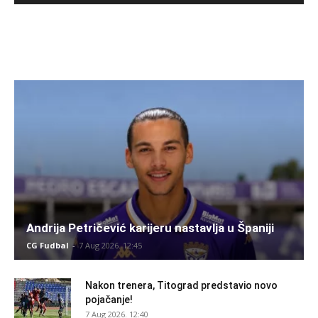
Andrija Petričević karijeru nastavlja u Španiji
CG Fudbal
-
7 Aug 2026. 12:45
Nakon trenera, Titograd predstavio novo
pojačanje!
7 Aug 2026. 12:40