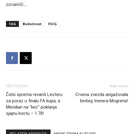
ozvaniči…
TAG
Budućnost
FSCG
PRETHODNO
Next article
Čelsi sprema revanš Lesteru
Crvena zvezda angažovala
za poraz u finalu FA kupa, a
bivšeg trenera Mogrena!
Meridian na ”kec” poklanja
sjajnu kvotu – 1.78!