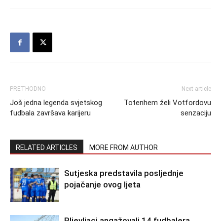
PRETHODNO
Next article
Još jedna legenda svjetskog
Totenhem želi Votfordovu
fudbala završava karijeru
senzaciju
RELATED ARTICLES
MORE FROM AUTHOR
Sutjeska predstavila posljednje
pojačanje ovog ljeta
Pljevljaci angažovali 14 fudbalera