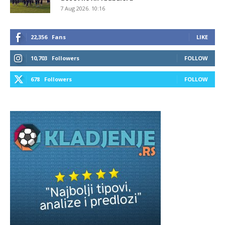
7 Aug 2026. 10:16
22,356
Fans
LIKE
10,703
Followers
FOLLOW
678
Followers
FOLLOW