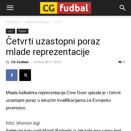
CG-
Početna
Reprezentacija
U21
U21
Vijesti
Fudbal
Četvrti uzastopni poraz
mlade reprezentacije
By
CG Fudbal
-
14 Nov 2017. 20:01
0
Mlada fudbalska reprezentacija Crne Gore upisala je i četvrti
uzastopni poraz u tekućim kvalifikacijama za Evropsko
prvenstvo.
foto: bfunion.bg/
Selekcija koju vodi Mojaš Radonjić iz pet kola ima samo bod.