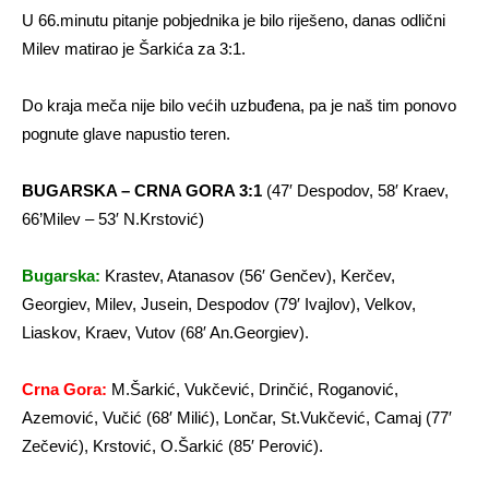
U 66.minutu pitanje pobjednika je bilo riješeno, danas odlični
Milev matirao je Šarkića za 3:1.
Do kraja meča nije bilo većih uzbuđena, pa je naš tim ponovo
pognute glave napustio teren.
BUGARSKA – CRNA GORA 3:1
(47′ Despodov, 58′ Kraev,
66’Milev – 53′ N.Krstović)
Bugarska:
Krastev, Atanasov (56′ Genčev), Kerčev,
Georgiev, Milev, Jusein, Despodov (79′ Ivajlov), Velkov,
Liaskov, Kraev, Vutov (68′ An.Georgiev).
Crna Gora:
M.Šarkić, Vukčević, Drinčić, Roganović,
Azemović, Vučić (68′ Milić), Lončar, St.Vukčević, Camaj (77′
Zečević), Krstović, O.Šarkić (85′ Perović).