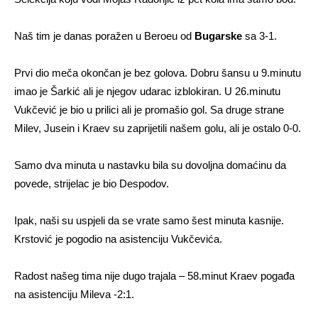
Naš tim je danas poražen u Beroeu od
Bugarske
sa 3-1.
Prvi dio meča okončan je bez golova. Dobru šansu u 9.minutu
imao je Šarkić ali je njegov udarac izblokiran. U 26.minutu
Vukčević je bio u prilici ali je promašio gol. Sa druge strane
Milev, Jusein i Kraev su zaprijetili našem golu, ali je ostalo 0-0.
Samo dva minuta u nastavku bila su dovoljna domaćinu da
povede, strijelac je bio Despodov.
Ipak, naši su uspjeli da se vrate samo šest minuta kasnije.
Krstović je pogodio na asistenciju Vukčevića.
Radost našeg tima nije dugo trajala – 58.minut Kraev pogađa
na asistenciju Mileva -2:1.