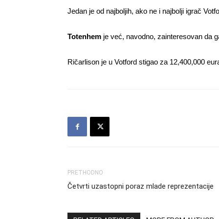
Jedan je od najboljih, ako ne i najbolji igrač Votf
Totenhem
je već, navodno, zainteresovan da ga 
Ričarlison je u Votford stigao za 12,400,000 eur
PRETHODNO
Četvrti uzastopni poraz mlade reprezentacije