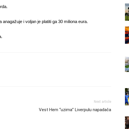
orda.
anagažuje i voljan je platiti ga 30 miliona eura.
a.
Next article
Vest Hem “uzima” Liverpulu napadača