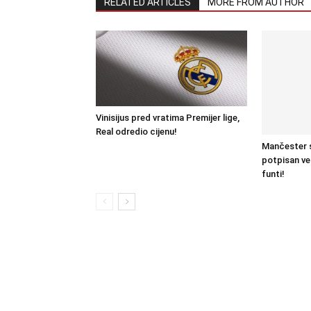
RELATED ARTICLES
MORE FROM AUTHOR
Vinisijus pred vratima Premijer lige,
Real odredio cijenu!
Mančester s
potpisan ve
funti!