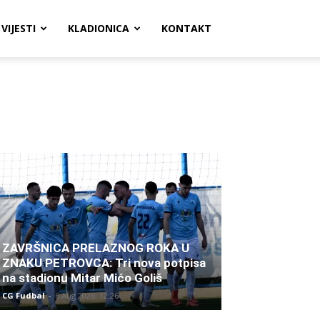
VIJESTI
KLADIONICA
KONTAKT
ZAVRŠNICA PRELAZNOG ROKA U
ZNAKU PETROVCA: Tri nova potpisa
na stadionu Mitar Mićo Goliš
CG Fudbal
-
6 Aug 2026. 12:26