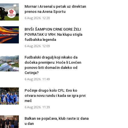
Mornar i Arsenal u petak uz direktan
prenos na Arena Sportu
6 Aug 2026. 12:20
BIVŠI ŠAMPION CRNE GORE ŽELI
POVRATAK U VRH: Na klupu stigla
fudbalska legenda
6 Aug 2026. 12:09
Fudbalski dragulj koji nikako da
dočeka premijeru: Hoće li Lovćen
ponovo biti domaćin daleko od
Cetinja?
6 Aug 2026. 11:49
Počinje drugo kolo CFL: Evo ko
otvara novu rundu i kada se igra prvi
meč
6 Aug 2026. 11:39
Balkan se pojačava, klub raste iz dana
u dan