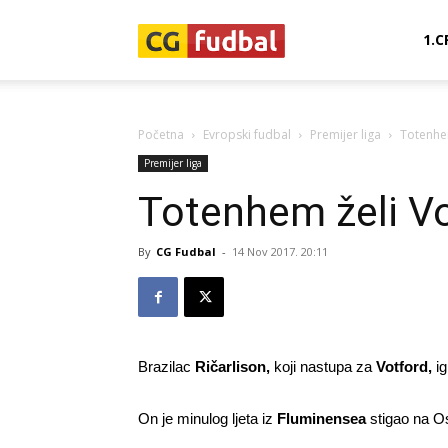
CG-
1.C
Fudbal
Početna
Evropski fudbal
Premijer liga
Totenhem
Premijer liga
Totenhem želi V
By
CG Fudbal
-
14 Nov 2017. 20:11
Brazilac
Ričarlison,
koji nastupa za
Votford,
ig
On je minulog ljeta iz
Fluminensea
stigao na Os