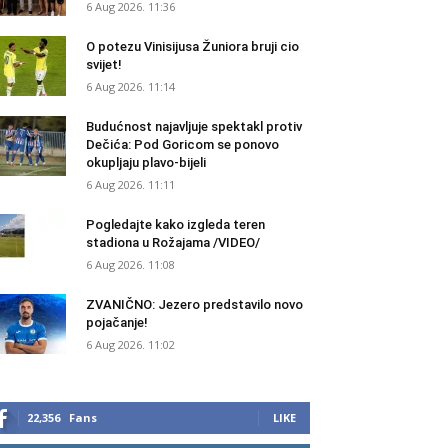
6 Aug 2026. 11:36
O potezu Vinisijusa Žuniora bruji cio
svijet!
6 Aug 2026. 11:14
Budućnost najavljuje spektakl protiv
Dečića: Pod Goricom se ponovo
okupljaju plavo-bijeli
6 Aug 2026. 11:11
Pogledajte kako izgleda teren
stadiona u Rožajama /VIDEO/
6 Aug 2026. 11:08
ZVANIČNO: Jezero predstavilo novo
pojačanje!
6 Aug 2026. 11:02
22,356
Fans
LIKE