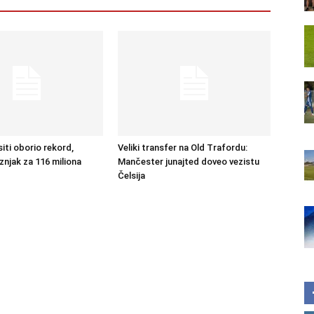
iti oborio rekord,
Veliki transfer na Old Trafordu:
znjak za 116 miliona
Mančester junajted doveo vezistu
Čelsija