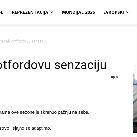
FL
REPREZENTACIJA
MUNDIJAL 2026
EVROPSKI
 želi Votfordovu senzaciju
otfordovu senzaciju
0
rama ove sezone je skrenuo pažnju na sebe.
trvo i sjajno se adaptirao.