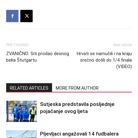
PRETHODNO
Next article
ZVANIČNO: Siti prodao desnog
Hrvati se namučili i na kraju
beka Štutgartu
srećno došli do 1/4 finala
(VIDEO)
RELATED ARTICLES
MORE FROM AUTHOR
Sutjeska predstavila posljednje
pojačanje ovog ljeta
Pljevljaci angažovali 14 fudbalera