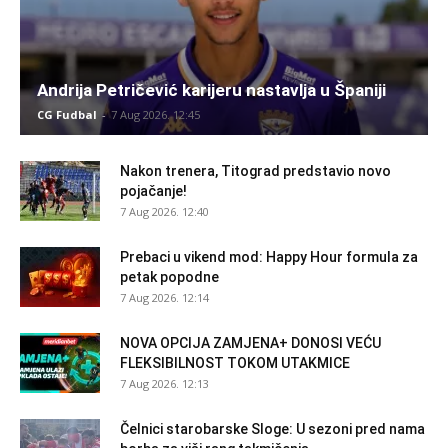
Andrija Petričević karijeru nastavlja u Španiji
CG Fudbal
-
7 Aug 2026. 12:45
Nakon trenera, Titograd predstavio novo
pojačanje!
7 Aug 2026. 12:40
Prebaci u vikend mod: Happy Hour formula za
petak popodne
7 Aug 2026. 12:14
NOVA OPCIJA ZAMJENA+ DONOSI VEĆU
FLEKSIBILNOST TOKOM UTAKMICE
7 Aug 2026. 12:13
Čelnici starobarske Sloge: U sezoni pred nama