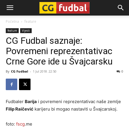
CG-
Početna
feature
feature
Vijesti
Fudbal
CG Fudbal saznaje:
Povremeni reprezentativac
Crne Gore ide u Švajcarsku
By
CG Fudbal
-
1 Jul 2018. 22:50
0
Fudbaler
Barija
i povremeni reprezentativac naše zemlje
Filip Raičević
karijeru bi mogao nastaviti u Švajcarskoj.
foto:
fscg
.me