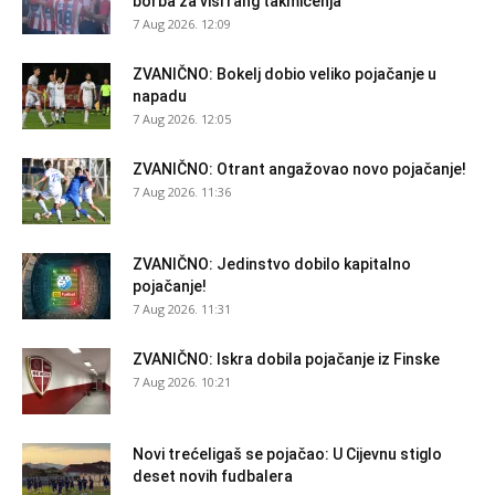
borba za viši rang takmičenja
7 Aug 2026. 12:09
ZVANIČNO: Bokelj dobio veliko pojačanje u
napadu
7 Aug 2026. 12:05
ZVANIČNO: Otrant angažovao novo pojačanje!
7 Aug 2026. 11:36
ZVANIČNO: Jedinstvo dobilo kapitalno
pojačanje!
7 Aug 2026. 11:31
ZVANIČNO: Iskra dobila pojačanje iz Finske
7 Aug 2026. 10:21
Novi trećeligaš se pojačao: U Cijevnu stiglo
deset novih fudbalera