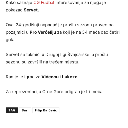
Kako saznaje
CG Fudbal
interesovanje za njega je
pokazao
Servet.
Ovaj 24-godišnji napadač je prošlu sezonu proveo na
pozajmici u
Pro Verćeliju
za koji je na 34 meča dao četiri
gola.
Servet se takmiči u Drugoj ligi Švajcarske, a prošlu
sezonu su završili na trećem mjestu.
Ranije je igrao za
Vićencu
i
Lukeze.
Za reprezentaciju Crne Gore odigrao je tri meča.
TAG
Bari
Filip Raičević