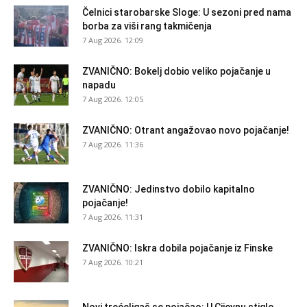
Čelnici starobarske Sloge: U sezoni pred nama
borba za viši rang takmičenja
7 Aug 2026. 12:09
ZVANIČNO: Bokelj dobio veliko pojačanje u
napadu
7 Aug 2026. 12:05
ZVANIČNO: Otrant angažovao novo pojačanje!
7 Aug 2026. 11:36
ZVANIČNO: Jedinstvo dobilo kapitalno
pojačanje!
7 Aug 2026. 11:31
ZVANIČNO: Iskra dobila pojačanje iz Finske
7 Aug 2026. 10:21
Novi trećeligaš se pojačao: U Cijevnu stiglo