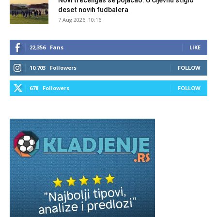
deset novih fudbalera
7 Aug 2026. 10:16
22,356
Fans
LIKE
10,703
Followers
FOLLOW
678
Followers
FOLLOW