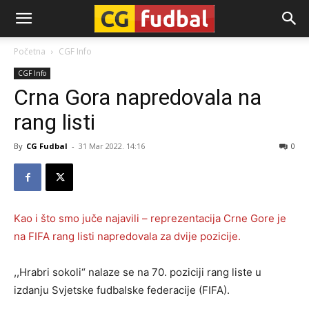
CG-
Početna
CGF Info
CGF Info
Fudbal
Crna Gora napredovala na
rang listi
By
CG Fudbal
-
31 Mar 2022. 14:16
0
Kao i što smo juče najavili – reprezentacija Crne Gore je
na FIFA rang listi napredovala za dvije pozicije.
,,Hrabri sokoli“ nalaze se na 70. poziciji rang liste u
izdanju Svjetske fudbalske federacije (FIFA).