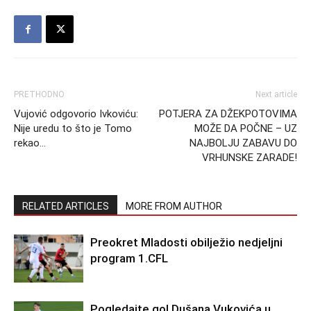
PRETHODNO
Next article
Vujović odgovorio Ivkoviću:
POTJERA ZA DŽEKPOTOVIMA
Nije uredu to što je Tomo
MOŽE DA POČNE – UZ
rekao…
NAJBOLJU ZABAVU DO
VRHUNSKE ZARADE!
RELATED ARTICLES
MORE FROM AUTHOR
Preokret Mladosti obilježio nedjeljni
program 1.CFL
Pogledajte gol Dušana Vukovića u