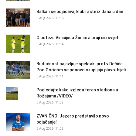
Balkan se pojačava, klub raste iz dana u dan
6 Aug 2026. 11:36
O potezu Vinisijusa Žuniora bruji cio svijet!
6 Aug 2026. 11:14
Budućnost najavljuje spektakl protiv Dečića:
Pod Goricom se ponovo okupljaju plavo-bijeli
6 Aug 2026. 11:11
Pogledajte kako izgleda teren stadiona u
Rožajama /VIDEO/
6 Aug 2026. 11:08
ZVANIČNO: Jezero predstavilo novo
pojačanje!
6 Aug 2026. 11:02