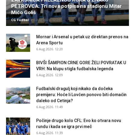
PETROVCA: Tri nova potpisa na stadionu Mitar
Mićo Goliš
CG Fudbal
-
6 Aug 2026. 12:26
Mornar i Arsenal u petak uz direktan prenos na
Arena Sportu
6 Aug 2026. 12:20
BIVŠI ŠAMPION CRNE GORE ŽELI POVRATAK U
VRH: Na klupu stigla fudbalska legenda
6 Aug 2026. 12:09
Fudbalski dragulj koji nikako da dočeka
premijeru: Hoće li Lovćen ponovo biti domaćin
daleko od Cetinja?
6 Aug 2026. 11:49
Počinje drugo kolo CFL: Evo ko otvara novu
rundu i kada se igra prvi meč
6 Aug 2026. 11:39