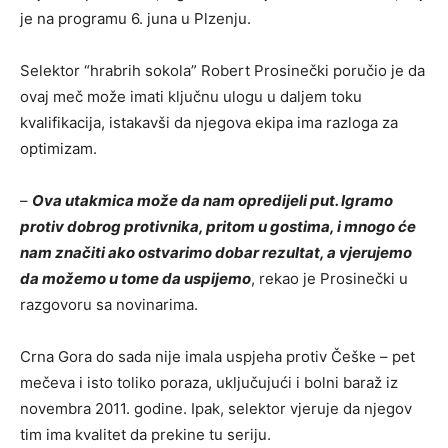
je na programu 6. juna u Plzenju.
Selektor “hrabrih sokola” Robert Prosinečki poručio je da
ovaj meč može imati ključnu ulogu u daljem toku
kvalifikacija, istakavši da njegova ekipa ima razloga za
optimizam.
–
Ova utakmica može da nam opredijeli put. Igramo
protiv dobrog protivnika, pritom u gostima, i mnogo će
nam značiti ako ostvarimo dobar rezultat, a vjerujemo
da možemo u tome da uspijemo
, rekao je Prosinečki u
razgovoru sa novinarima.
Crna Gora do sada nije imala uspjeha protiv Češke – pet
mečeva i isto toliko poraza, uključujući i bolni baraž iz
novembra 2011. godine. Ipak, selektor vjeruje da njegov
tim ima kvalitet da prekine tu seriju.