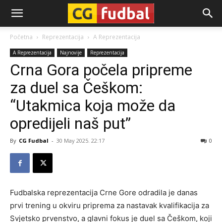
CG-
Početna
Reprezentacija
A Reprezentacija
A Reprezentacija
Najnovije
Reprezentacija
Fudbal
Crna Gora počela pripreme
za duel sa Češkom:
“Utakmica koja može da
opredijeli naš put”
By
CG Fudbal
-
30 May 2025. 22:17
0
Fudbalska reprezentacija Crne Gore odradila je danas
prvi trening u okviru priprema za nastavak kvalifikacija za
Svjetsko prvenstvo, a glavni fokus je duel sa Češkom, koji