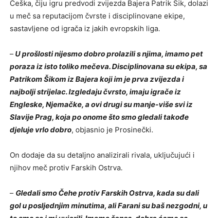
Češka, čiju igru predvodi zvijezda Bajera Patrik Šik, dolazi
u meč sa reputacijom čvrste i disciplinovane ekipe,
sastavljene od igrača iz jakih evropskih liga.
–
U prošlosti nijesmo dobro prolazili s njima, imamo pet
poraza iz isto toliko mečeva. Disciplinovana su ekipa, sa
Patrikom Šikom iz Bajera koji im je prva zvijezda i
najbolji strijelac. Izgledaju čvrsto, imaju igrače iz
Engleske, Njemačke, a ovi drugi su manje-više svi iz
Slavije Prag, koja po onome što smo gledali takođe
djeluje vrlo dobro
, objasnio je Prosinečki.
On dodaje da su detaljno analizirali rivala, uključujući i
njihov meč protiv Farskih Ostrva.
–
Gledali smo Čehe protiv Farskih Ostrva, kada su dali
gol u posljednjim minutima, ali Farani su baš nezgodni, u