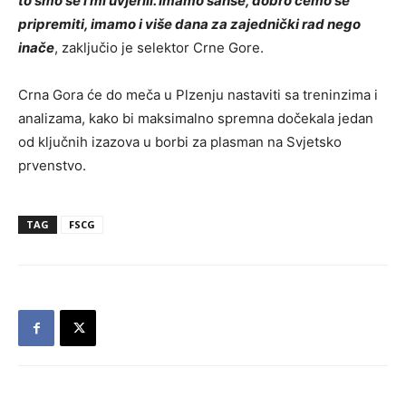
to smo se i mi uvjerili. Imamo šanse, dobro ćemo se
pripremiti, imamo i više dana za zajednički rad nego
inače
, zaključio je selektor Crne Gore.
Crna Gora će do meča u Plzenju nastaviti sa treninzima i
analizama, kako bi maksimalno spremna dočekala jedan
od ključnih izazova u borbi za plasman na Svjetsko
prvenstvo.
TAG
FSCG