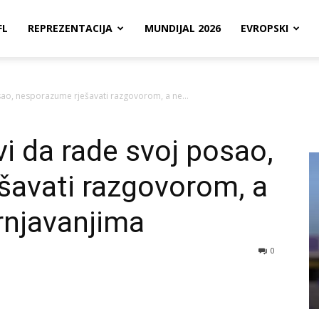
FL
REPREZENTACIJA
MUNDIJAL 2026
EVROPSKI
sao, nesporazume rješavati razgovorom, a ne...
i da rade svoj posao,
šavati razgovorom, a
rnjavanjima
0