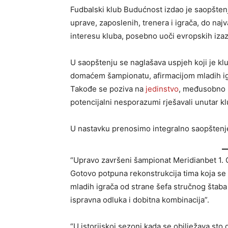
Fudbalski klub Budućnost izdao je saopštenj
uprave, zaposlenih, trenera i igrača, do najv
interesu kluba, posebno uoči evropskih izaz
U saopštenju se naglašava uspjeh koji je kl
domaćem šampionatu, afirmacijom mladih igr
Takođe se poziva na
jedinstvo
, međusobno p
potencijalni nesporazumi rješavali unutar kl
U nastavku prenosimo integralno saopštenj
“Upravo završeni šampionat Meridianbet 1. 
Gotovo potpuna rekonstrukcija tima koja se d
mladih igrača od strane šefa stručnog štaba
ispravna odluka i dobitna kombinacija”.
“U istorijskoj sezoni kada se obilježava sto