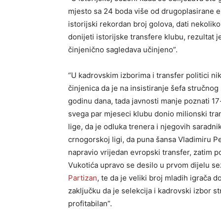
mjesto sa 24 boda više od drugoplasirane eki
istorijski rekordan broj golova, dati nekoli
donijeti istorijske transfere klubu, rezulta
činjenično sagledava učinjeno”.
“U kadrovskim izborima i transfer politici 
činjenica da je na insistiranje šefa stručno
godinu dana, tada javnosti manje poznati 17-
svega par mjeseci klubu donio milionski tran
lige, da je odluka trenera i njegovih sarad
crnogorskoj ligi, da puna šansa Vladimiru P
napravio vrijedan evropski transfer, zatim p
Vukotića upravo se desilo u prvom dijelu se
Partizan
, te da je veliki broj mladih igrača
zaključku da je selekcija i kadrovski izbor 
profitabilan”.