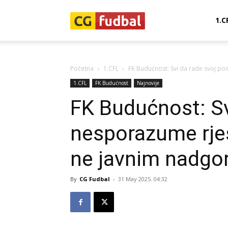
CG-
1.C
Fudbal
Početna
1.CFL
FK Budućnost: Svi da rade svoj po
1.CFL
FK Budućnost
Najnovije
FK Budućnost: Sv
nesporazume rje
ne javnim nadgo
By
CG Fudbal
-
31 May 2025. 04:32