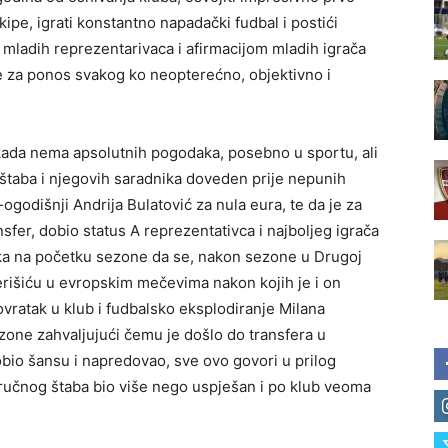
pe, igrati konstantno napadački fudbal i postići
ko mladih reprezentarivaca i afirmacijom mladih igrača
t je za ponos svakog ko neopterećno, objektivno i
nikada nema apsolutnih pogodaka, posebno u sportu, ali
g štaba i njegovih saradnika doveden prije nepunih
ogodišnji Andrija Bulatović za nula eura, te da je za
sfer, dobio status A reprezentativca i najboljeg igrača
nika na početku sezone da se, nakon sezone u Drugoj
erišiću u evropskim mečevima nakon kojih je i on
ovratak u klub i fudbalsko eksplodiranje Milana
zone zahvaljujući čemu je došlo do transfera u
 dobio šansu i napredovao, sve ovo govori u prilog
stručnog štaba bio više nego uspješan i po klub veoma