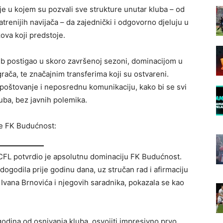
e u kojem su pozvali sve strukture unutar kluba – od
atrenijih navijača – da zajednički i odgovorno djeluju u
ova koji predstoje.
ub postigao u skoro završenoj sezoni, dominacijom u
ača, te značajnim transferima koji su ostvareni.
oštovanje i neposrednu komunikaciju, kako bi se svi
uba, bez javnih polemika.
e FK Budućnost:
CFL potvrdio je apsolutnu dominaciju FK Budućnost.
ogodila prije godinu dana, uz stručan rad i afirmaciju
 Ivana Brnovića i njegovih saradnika, pokazala se kao
 godina od osnivanja kluba, osvojiti impresivno prvo