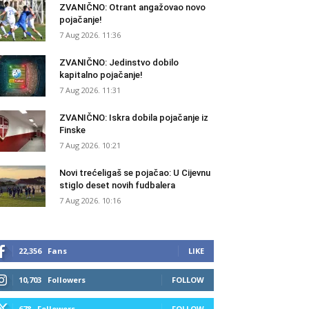
ZVANIČNO: Otrant angažovao novo
pojačanje!
7 Aug 2026. 11:36
ZVANIČNO: Jedinstvo dobilo
kapitalno pojačanje!
7 Aug 2026. 11:31
ZVANIČNO: Iskra dobila pojačanje iz
Finske
7 Aug 2026. 10:21
Novi trećeligaš se pojačao: U Cijevnu
stiglo deset novih fudbalera
7 Aug 2026. 10:16
22,356
Fans
LIKE
10,703
Followers
FOLLOW
678
Followers
FOLLOW