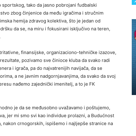
o sportskog, tako da jasno pobrojani fudbalski
ljstvo zbog činjenice da među igračima i stručnim
imska hemija zdravog kolektiva, što je jedan od
ršku da se, na miru i fokusirani isključivo na teren,
.
ritativne, finansijske, organizaciono-tehničke izazove,
rezultate, pozivamo sve činioce kluba da svako radi
era i igrača, pa do najvatrenijih navijača, da se
rima, a ne javnim nadgornjavanjima, da svako da svoj
resu nađemo zajednički imenitelj, a to je FK
ophodno je da se međusobno uvažavamo i poštujemo,
rava, jer mi smo svi kao individue prolazni, a Budućnost
a, nakon crnogorskih, ispišemo i najljepše stranice na