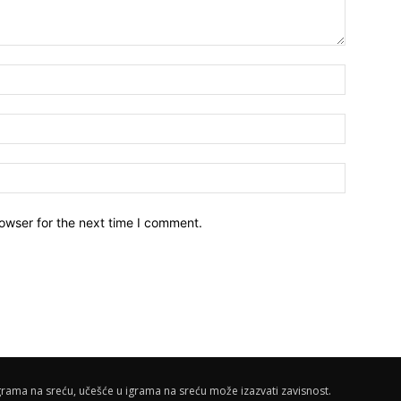
owser for the next time I comment.
rama na sreću, učešće u igrama na sreću može izazvati zavisnost.