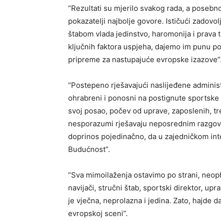
“Rezultati su mjerilo svakog rada, a posebn
pokazatelji najbolje govore. Ističući zadovo
štabom vlada jedinstvo, haromonija i prava t
ključnih faktora uspjeha, dajemo im punu pod
pripreme za nastupajuće evropske izazove”
“Postepeno rješavajući naslijeđene administ
ohrabreni i ponosni na postignute sportske 
svoj posao, počev od uprave, zaposlenih, tren
nesporazumi rješavaju neposrednim razgovo
doprinos pojedinačno, da u zajedničkom inte
Budućnost”.
“Sva mimoilaženja ostavimo po strani, ne
navijači, stručni štab, sportski direktor, up
je vječna, neprolazna i jedina. Zato, hajde d
evropskoj sceni”.