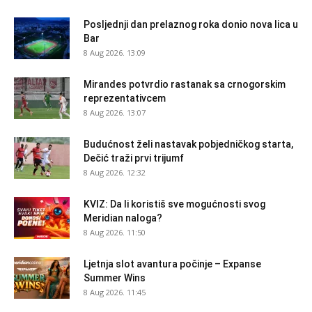
Posljednji dan prelaznog roka donio nova lica u
Bar
8 Aug 2026. 13:09
Mirandes potvrdio rastanak sa crnogorskim
reprezentativcem
8 Aug 2026. 13:07
Budućnost želi nastavak pobjedničkog starta,
Dečić traži prvi trijumf
8 Aug 2026. 12:32
KVIZ: Da li koristiš sve mogućnosti svog
Meridian naloga?
8 Aug 2026. 11:50
Ljetnja slot avantura počinje – Expanse
Summer Wins
8 Aug 2026. 11:45