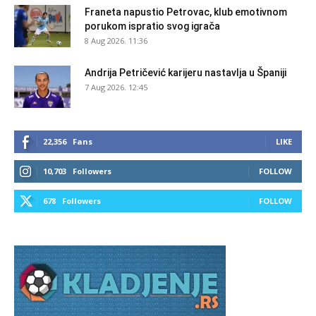
Franeta napustio Petrovac, klub emotivnom
porukom ispratio svog igrača
8 Aug 2026. 11:36
Andrija Petričević karijeru nastavlja u Španiji
7 Aug 2026. 12:45
22,356
Fans
LIKE
10,703
Followers
FOLLOW
678
Followers
FOLLOW