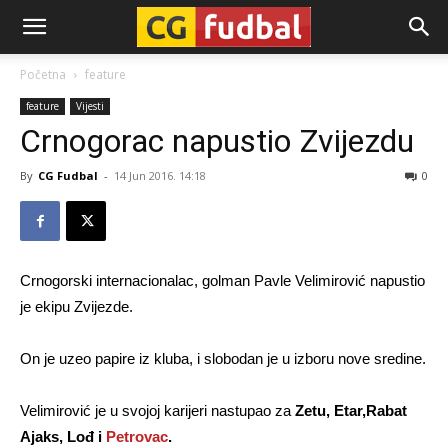
CG-
Početna
feature
feature
Vijesti
Fudbal
Crnogorac napustio Zvijezdu
By
CG Fudbal
-
14 Jun 2016. 14:18
0
Crnogorski internacionalac, golman Pavle Velimirović napustio
je ekipu Zvijezde.
On je uzeo papire iz kluba, i slobodan je u izboru nove sredine.
Velimirović je u svojoj karijeri nastupao za
Zetu, Etar,Rabat
Ajaks, Lođ i
Petrovac
.