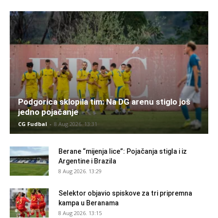
Podgorica sklopila tim: Na DG arenu stiglo još
jedno pojačanje
CG Fudbal
-
8 Aug 2026. 13:31
Berane “mijenja lice”: Pojačanja stigla i iz
Argentine i Brazila
8 Aug 2026. 13:29
Selektor objavio spiskove za tri pripremna
kampa u Beranama
8 Aug 2026. 13:15