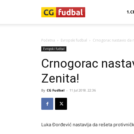
CG-
1.C
Fudbal
Početna
Evropski fudbal
Crnogorac nastavio da r
Evropski fudbal
Crnogorac nastav
Zenita!
By
CG Fudbal
-
11 Jul 2018. 22:36
Luka Đorđević nastavlja da rešeta protivnič