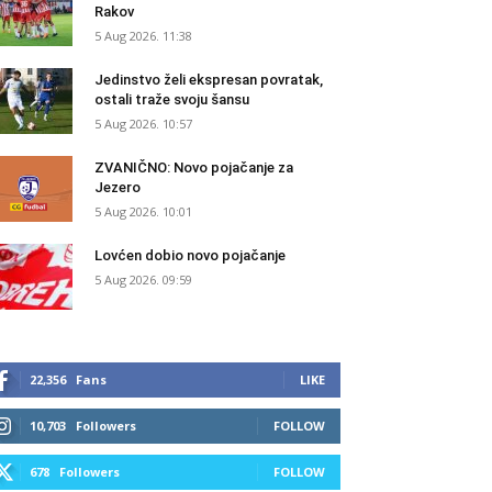
Rakov
5 Aug 2026. 11:38
Jedinstvo želi ekspresan povratak,
ostali traže svoju šansu
5 Aug 2026. 10:57
ZVANIČNO: Novo pojačanje za
Jezero
5 Aug 2026. 10:01
Lovćen dobio novo pojačanje
5 Aug 2026. 09:59
22,356
Fans
LIKE
10,703
Followers
FOLLOW
678
Followers
FOLLOW