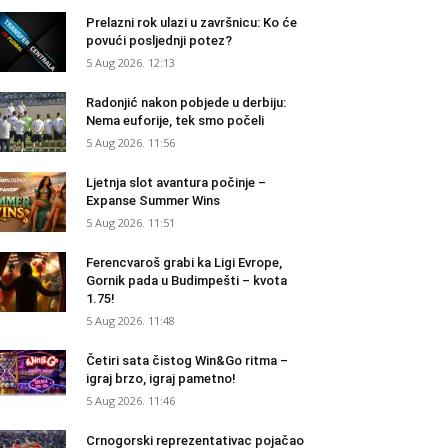
Prelazni rok ulazi u završnicu: Ko će
povući posljednji potez?
5 Aug 2026. 12:13
Radonjić nakon pobjede u derbiju:
Nema euforije, tek smo počeli
5 Aug 2026. 11:56
Ljetnja slot avantura počinje –
Expanse Summer Wins
5 Aug 2026. 11:51
Ferencvaroš grabi ka Ligi Evrope,
Gornik pada u Budimpešti – kvota
1.75!
5 Aug 2026. 11:48
Četiri sata čistog Win&Go ritma –
igraj brzo, igraj pametno!
5 Aug 2026. 11:46
Crnogorski reprezentativac pojačao