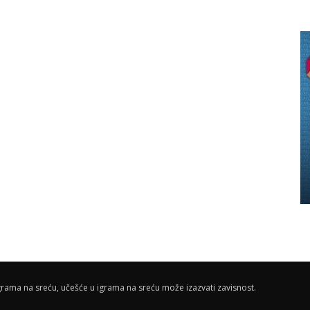
rama na sreću, učešće u igrama na sreću može izazvati zavisnost.