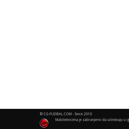
© CG-FUDBAL.COM - Since 2010
Maloletnicima je zabranjeno da učestvuju u ig