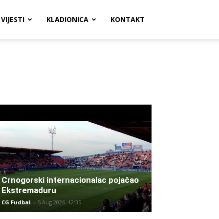
VIJESTI
KLADIONICA
KONTAKT
Crnogorski internacionalac pojačao
Ekstremaduru
CG Fudbal
-
5 Aug 2026. 12:35