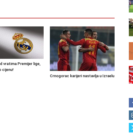
ed vratima Premijer lige,
 cijenu!
Crnogorac karijeri nastavlja u Izraelu