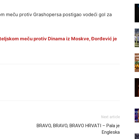
kom meču protiv Grashopersa postigao vodeći gol za
ateljskom meču protiv Dinama iz Moskve, Đorđević je
Next article
BRAVO, BRAVO, BRAVO HRVATI – Pala je
Engleska