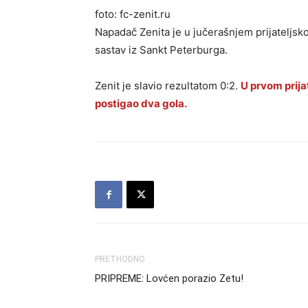
foto: fc-zenit.ru
Napadač Zenita je u jučerašnjem prijateljs
sastav iz Sankt Peterburga.
Zenit je slavio rezultatom 0:2.
U prvom prij
postigao dva gola.
PRETHODNO
PRIPREME: Lovćen porazio Zetu!