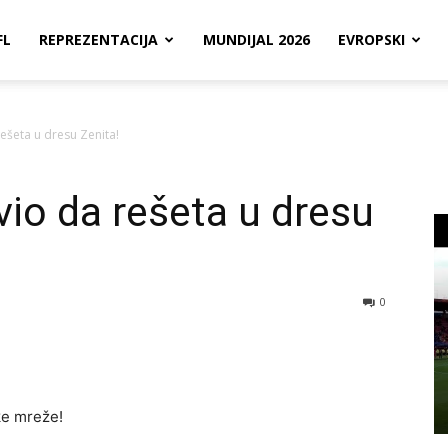
FL
REPREZENTACIJA
MUNDIJAL 2026
EVROPSKI
ešeta u dresu Zenita!
io da rešeta u dresu
0
ke mreže!