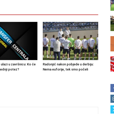
 ulazi u završnicu: Ko će
Radonjić nakon pobjede u derbiju:
jednji potez?
Nema euforije, tek smo počeli