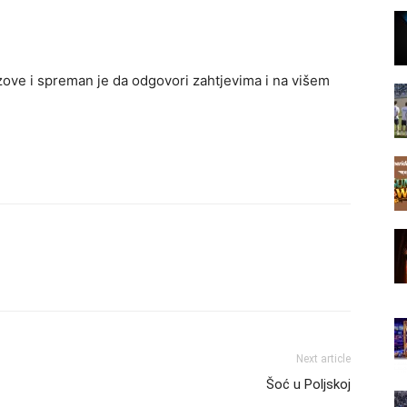
zove i spreman je da odgovori zahtjevima i na višem
Next article
Šoć u Poljskoj