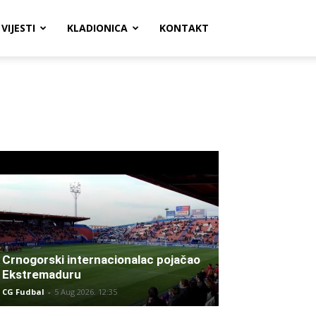
VIJESTI
KLADIONICA
KONTAKT
Crnogorski internacionalac pojačao
Ekstremaduru
CG Fudbal
-
5 Aug 2026. 12:35