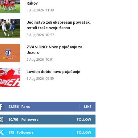
Rakov
5 Aug 2026. 11:38
Jedinstvo želi ekspresan povratak,
ostali traže svoju šansu
5 Aug 2026. 10:57
ZVANIČNO: Novo pojačanje za
Jezero
5 Aug 2026. 10:01
Lovćen dobio novo pojačanje
5 Aug 2026. 09:59
22,356
Fans
LIKE
10,703
Followers
FOLLOW
678
Followers
FOLLOW