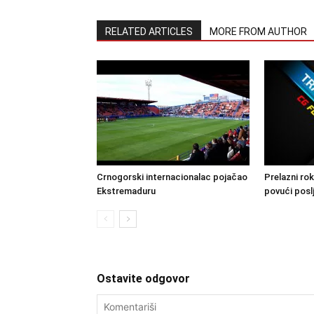
RELATED ARTICLES
MORE FROM AUTHOR
Crnogorski internacionalac pojačao
Prelazni rok
Ekstremaduru
povući posl
Ostavite odgovor