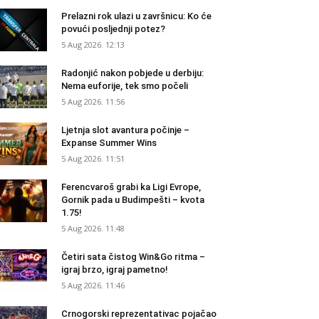
Prelazni rok ulazi u završnicu: Ko će
povući posljednji potez?
5 Aug 2026. 12:13
Radonjić nakon pobjede u derbiju:
Nema euforije, tek smo počeli
5 Aug 2026. 11:56
Ljetnja slot avantura počinje –
Expanse Summer Wins
5 Aug 2026. 11:51
Ferencvaroš grabi ka Ligi Evrope,
Gornik pada u Budimpešti – kvota
1.75!
5 Aug 2026. 11:48
Četiri sata čistog Win&Go ritma –
igraj brzo, igraj pametno!
5 Aug 2026. 11:46
Crnogorski reprezentativac pojačao