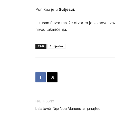
Ponikao je u
Sutjesci
.
Iskusan čuvar mreže otvoren je za nove iza
nivou takmičenja.
TAG
Sutjeska
PRETHODNO
Lalatović: Nije Noa Mančester junajted