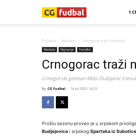
CG-
1.C
Fudbal
Početna
Merkato
Crnogorac traži novi klub
Merkato
Najnovije
Transferi
Crnogorac traži n
Crnogorski golman Mišo Dubljanić trenutn
By
CG Fudbal
-
14 Jul 2025. 16:23
Prošlu sezonu proveo je u srpskom prvoli
Budjejovica
i srpskog
Spartaka iz Subotic