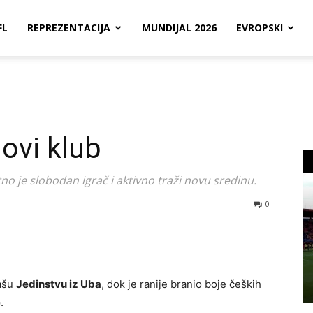
FL
REPREZENTACIJA
MUNDIJAL 2026
EVROPSKI
ovi klub
o je slobodan igrač i aktivno traži novu sredinu.
0
gašu
Jedinstvu iz Uba
, dok je ranije branio boje čeških
e
.