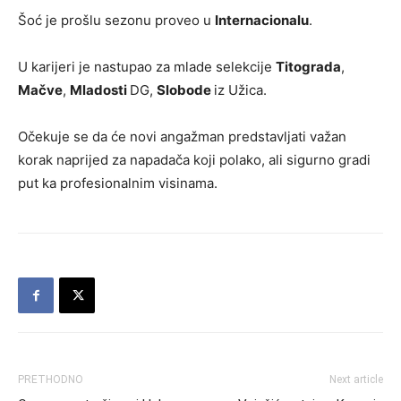
Šoć je prošlu sezonu proveo u
Internacionalu
.
U karijeri je nastupao za mlade selekcije
Titograda
,
Mačve
,
Mladosti
DG,
Slobode
iz Užica.
Očekuje se da će novi angažman predstavljati važan
korak naprijed za napadača koji polako, ali sigurno gradi
put ka profesionalnim visinama.
PRETHODNO
Next article