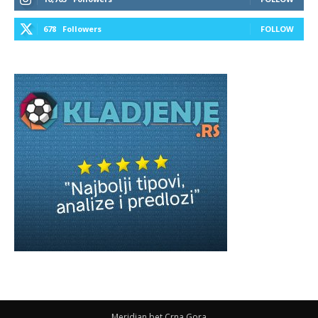
678
Followers
FOLLOW
Meridian bet Crna Gora