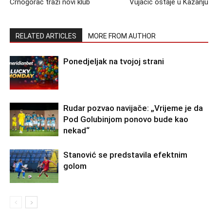
Crnogorac traži novi klub
Vujačić ostaje u Kazanju
RELATED ARTICLES
MORE FROM AUTHOR
Ponedjeljak na tvojoj strani
Rudar pozvao navijače: „Vrijeme je da
Pod Golubinjom ponovo bude kao
nekad“
Stanović se predstavila efektnim
golom