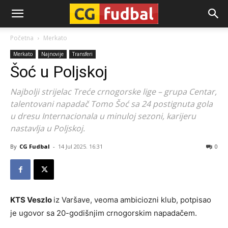
CG-
Početna
Merkato
Merkato
Najnovije
Transferi
Fudbal
Šoć u Poljskoj
Najbolji strijelac Treće crnogorske lige – grupa Centar,
talentovani napadač Tomo Šoć sa 24 postignuta gola
u dresu Internacionala u minuloj sezoni, karijeru
nastavlja u Poljskoj.
By
CG Fudbal
-
14 Jul 2025. 16:31
0
KTS Veszlo
iz Varšave, veoma ambiciozni klub, potpisao
je ugovor sa 20-godišnjim crnogorskim napadačem.