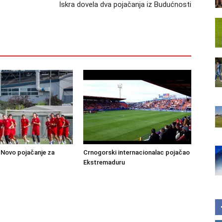
Iskra dovela dva pojačanja iz Budućnosti
Novo pojačanje za
Crnogorski internacionalac pojačao
Ekstremaduru