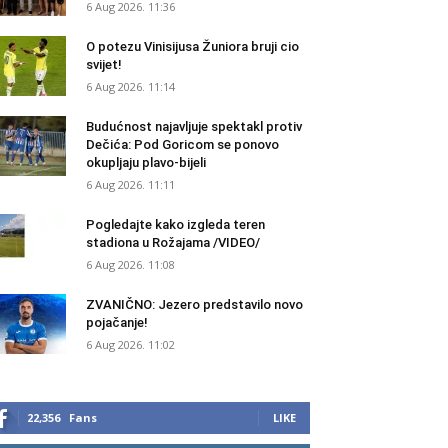
6 Aug 2026. 11:36
O potezu Vinisijusa Žuniora bruji cio
svijet!
6 Aug 2026. 11:14
Budućnost najavljuje spektakl protiv
Dečića: Pod Goricom se ponovo
okupljaju plavo-bijeli
6 Aug 2026. 11:11
Pogledajte kako izgleda teren
stadiona u Rožajama /VIDEO/
6 Aug 2026. 11:08
ZVANIČNO: Jezero predstavilo novo
pojačanje!
6 Aug 2026. 11:02
22,356
Fans
LIKE