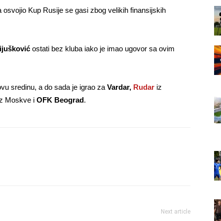
a osvojio Kup Rusije se gasi zbog velikih finansijskih
jušković
ostati bez kluba iako je imao ugovor sa ovim
novu sredinu, a do sada je igrao za
Vardar,
Rudar
iz
z Moskve i
OFK Beograd
.
Next article