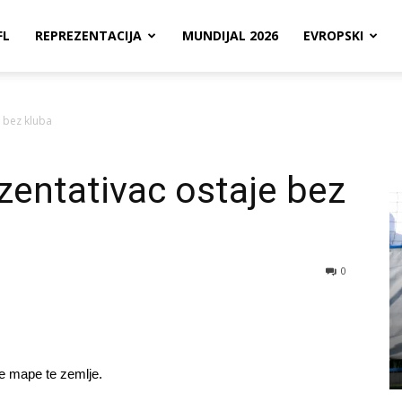
FL
REPREZENTACIJA
MUNDIJAL 2026
EVROPSKI
 bez kluba
zentativac ostaje bez
0
e mape te zemlje.