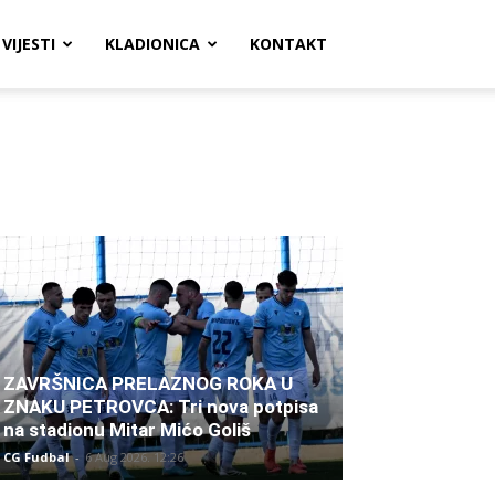
VIJESTI
KLADIONICA
KONTAKT
ZAVRŠNICA PRELAZNOG ROKA U
ZNAKU PETROVCA: Tri nova potpisa
na stadionu Mitar Mićo Goliš
CG Fudbal
-
6 Aug 2026. 12:26