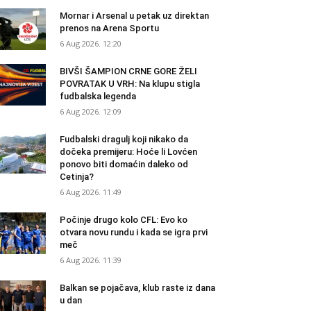
Mornar i Arsenal u petak uz direktan
prenos na Arena Sportu
6 Aug 2026. 12:20
BIVŠI ŠAMPION CRNE GORE ŽELI
POVRATAK U VRH: Na klupu stigla
fudbalska legenda
6 Aug 2026. 12:09
Fudbalski dragulj koji nikako da
dočeka premijeru: Hoće li Lovćen
ponovo biti domaćin daleko od
Cetinja?
6 Aug 2026. 11:49
Počinje drugo kolo CFL: Evo ko
otvara novu rundu i kada se igra prvi
meč
6 Aug 2026. 11:39
Balkan se pojačava, klub raste iz dana
u dan