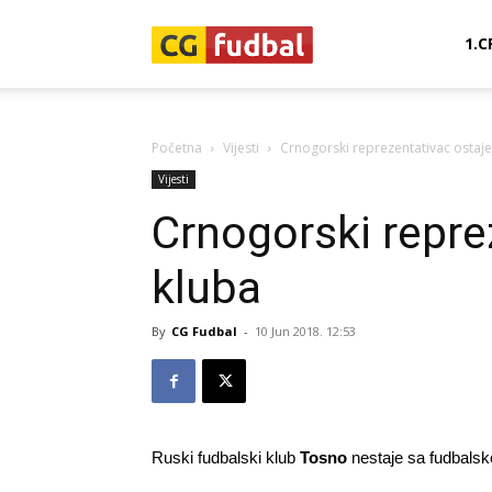
CG-
1.C
Fudbal
Početna
Vijesti
Crnogorski reprezentativac ostaje
Vijesti
Crnogorski repre
kluba
By
CG Fudbal
-
10 Jun 2018. 12:53
Ruski fudbalski klub
Tosno
nestaje sa fudbalsk