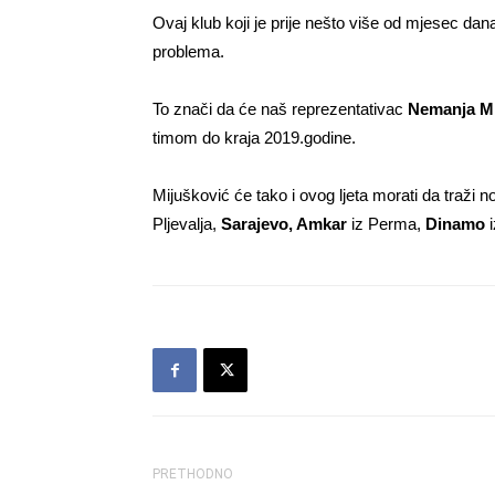
Ovaj klub koji je prije nešto više od mjesec dan
problema.
To znači da će naš reprezentativac
Nemanja Mi
timom do kraja 2019.godine.
Mijušković će tako i ovog ljeta morati da traži 
Pljevalja,
Sarajevo, Amkar
iz Perma,
Dinamo
i
PRETHODNO