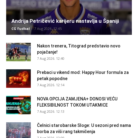
Andrija Petričević karijeru nastavlja u Španiji
CG Fudbal
-
7 Aug 2026. 12:45
Nakon trenera, Titograd predstavio novo
pojačanje!
7 Aug 2026. 12:40
Prebaci u vikend mod: Happy Hour formula za
petak popodne
7 Aug 2026. 12:14
NOVA OPCIJA ZAMJENA+ DONOSI VEĆU
FLEKSIBILNOST TOKOM UTAKMICE
7 Aug 2026. 12:13
Čelnici starobarske Sloge: U sezoni pred nama
borba za viši rang takmičenja
7 Aug 2026. 12:09