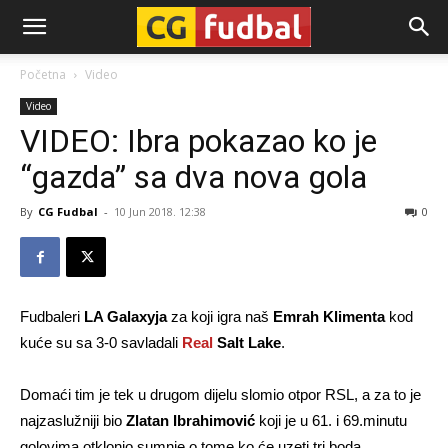
CG-
Početna
Video
Video
Fudbal
VIDEO: Ibra pokazao ko je
“gazda” sa dva nova gola
By
CG Fudbal
-
10 Jun 2018. 12:38
0
Fudbaleri
LA Galaxyja
za koji igra naš
Emrah Klimenta
kod
kuće su sa 3-0 savladali
Real
Salt Lake
.
Domaći tim je tek u drugom dijelu slomio otpor RSL, a za to je
najzaslužniji bio
Zlatan Ibrahimović
koji je u 61. i 69.minutu
golovima otklonio sumnje o tome ko će uzeti tri boda.