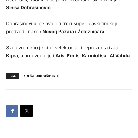
Siniša Dobrašinović
.
Dobrašinoviću će ovo biti treći superligaški tim koji
predvodi, nakon
Novog Pazara
i
Železničara
.
Svojevremeno je bio i selektor, ali i reprezentativac
Kipra
, a predvodio je i
Aris
,
Ermis
,
Karmiotisu
i
Al Vahdu
.
TAG
Siniša Dobrašinović