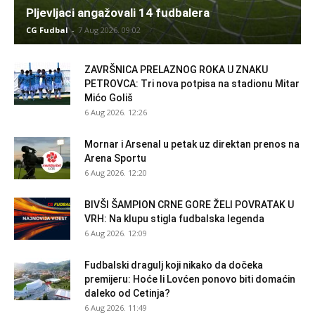
Pljevljaci angažovali 14 fudbalera
CG Fudbal
-
7 Aug 2026. 09:02
ZAVRŠNICA PRELAZNOG ROKA U ZNAKU
PETROVCA: Tri nova potpisa na stadionu Mitar
Mićo Goliš
6 Aug 2026. 12:26
Mornar i Arsenal u petak uz direktan prenos na
Arena Sportu
6 Aug 2026. 12:20
BIVŠI ŠAMPION CRNE GORE ŽELI POVRATAK U
VRH: Na klupu stigla fudbalska legenda
6 Aug 2026. 12:09
Fudbalski dragulj koji nikako da dočeka
premijeru: Hoće li Lovćen ponovo biti domaćin
daleko od Cetinja?
6 Aug 2026. 11:49