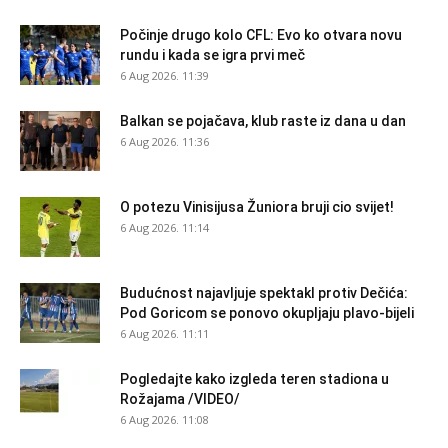
Počinje drugo kolo CFL: Evo ko otvara novu
rundu i kada se igra prvi meč
6 Aug 2026. 11:39
Balkan se pojačava, klub raste iz dana u dan
6 Aug 2026. 11:36
O potezu Vinisijusa Žuniora bruji cio svijet!
6 Aug 2026. 11:14
Budućnost najavljuje spektakl protiv Dečića:
Pod Goricom se ponovo okupljaju plavo-bijeli
6 Aug 2026. 11:11
Pogledajte kako izgleda teren stadiona u
Rožajama /VIDEO/
6 Aug 2026. 11:08