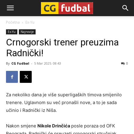
CG-
Početna
Ex-Yu
Ex-Yu
Najnovije
Fudbal
Crnogorski trener preuzima
Radnički!
By
CG Fudbal
-
5 Mar 2025. 08:43
0
Za nekoliko dana je više superligaških timova smijenilo
trenere. Uglavnom su već pronašli nove, a to je sada
učinio i Radnički iz Niša.
Nakon smjene
Nikole Drinčića
posle poraza od OFK
Beograda, Radnički će preuzeti crnogorski stručnjak