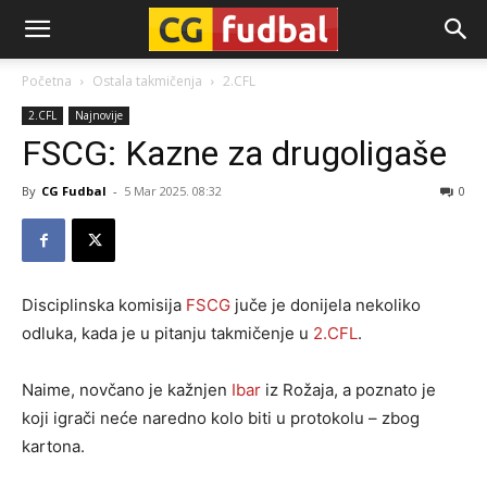
CG-
Početna
Ostala takmičenja
2.CFL
2.CFL
Najnovije
Fudbal
FSCG: Kazne za drugoligaše
By
CG Fudbal
-
5 Mar 2025. 08:32
0
Disciplinska komisija
FSCG
juče je donijela nekoliko
odluka, kada je u pitanju takmičenje u
2.CFL
.
Naime, novčano je kažnjen
Ibar
iz Rožaja, a poznato je
koji igrači neće naredno kolo biti u protokolu – zbog
kartona.