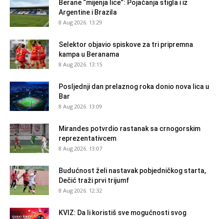
Berane “mijenja lice”: Pojačanja stigla i iz
Argentine i Brazila
8 Aug 2026. 13:29
Selektor objavio spiskove za tri pripremna
kampa u Beranama
8 Aug 2026. 13:15
Posljednji dan prelaznog roka donio nova lica u
Bar
8 Aug 2026. 13:09
Mirandes potvrdio rastanak sa crnogorskim
reprezentativcem
8 Aug 2026. 13:07
Budućnost želi nastavak pobjedničkog starta,
Dečić traži prvi trijumf
8 Aug 2026. 12:32
KVIZ: Da li koristiš sve mogućnosti svog