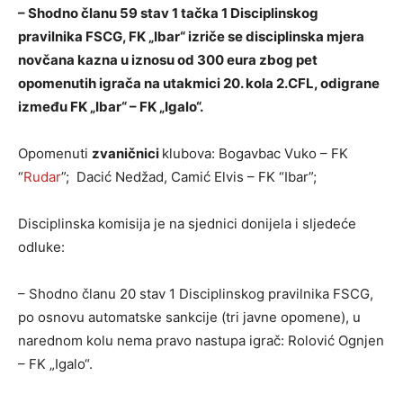
– Shodno članu 59 stav 1 tačka 1 Disciplinskog
pravilnika FSCG, FK „Ibar“ izriče se disciplinska mjera
novčana kazna u iznosu od 300 eura zbog pet
opomenutih igrača na utakmici 20. kola 2.CFL, odigrane
između FK „Ibar“ – FK „Igalo“.
Opomenuti
zvaničnici
klubova: Bogavbac Vuko – FK
“
Rudar
”; Dacić Nedžad, Camić Elvis – FK “Ibar”;
Disciplinska komisija je na sjednici donijela i sljedeće
odluke:
– Shodno članu 20 stav 1 Disciplinskog pravilnika FSCG,
po osnovu automatske sankcije (tri javne opomene), u
narednom kolu nema pravo nastupa igrač: Rolović Ognjen
– FK „Igalo“.