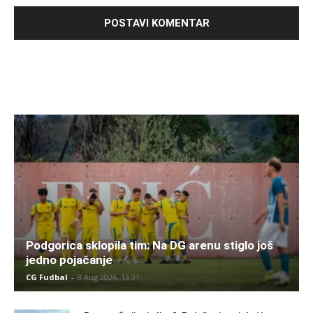
Podgorica sklopila tim: Na DG arenu stiglo još
jedno pojačanje
CG Fudbal
-
8 Aug 2026. 13:31