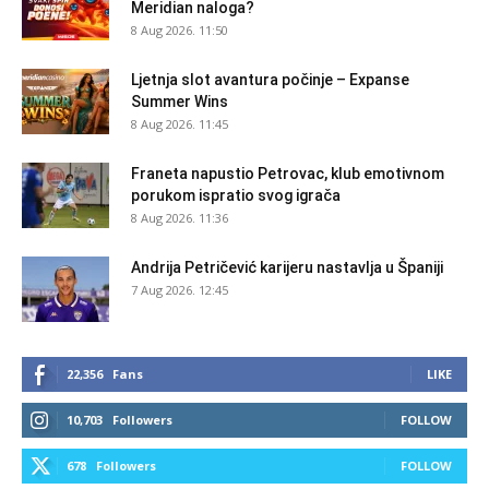
Meridian naloga?
8 Aug 2026. 11:50
Ljetnja slot avantura počinje – Expanse
Summer Wins
8 Aug 2026. 11:45
Franeta napustio Petrovac, klub emotivnom
porukom ispratio svog igrača
8 Aug 2026. 11:36
Andrija Petričević karijeru nastavlja u Španiji
7 Aug 2026. 12:45
22,356
Fans
LIKE
10,703
Followers
FOLLOW
678
Followers
FOLLOW