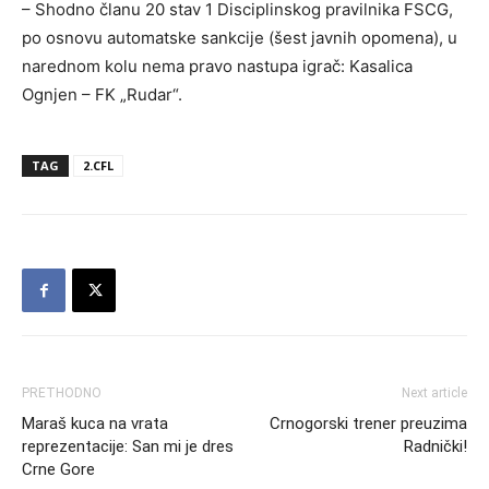
– Shodno članu 20 stav 1 Disciplinskog pravilnika FSCG,
po osnovu automatske sankcije (šest javnih opomena), u
narednom kolu nema pravo nastupa igrač: Kasalica
Ognjen – FK „Rudar“.
TAG
2.CFL
PRETHODNO
Next article
Maraš kuca na vrata
Crnogorski trener preuzima
reprezentacije: San mi je dres
Radnički!
Crne Gore