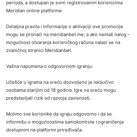
perioda, a dostupan je svim registrovanim korisnicima
Meridian online platforme.
Detaljna pravila i informacije o aktivaciji ove promocije
mogu se pronaći na meridianbet.me, a ako nemaš nalog –
mogućnost otvaranja korisničkog računa nalazi se na
zvaničnoj stranici Meridianbet.
Važna napomena o odgovornom igranju:
Učešće u igrama na sreću dozvoljeno je isključivo
osobama starijim od 18 godina. Igre na sreću mogu
predstavljati rizik od razvoja zavisnosti.
Molimo sve korisnike da igraju odgovorno i da se
informišu o mogućnostima samokontrole i ograničenja
dostupnim na platformi priređivača.