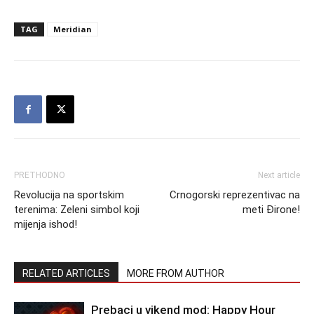
TAG
Meridian
PRETHODNO
Next article
Revolucija na sportskim
Crnogorski reprezentivac na
terenima: Zeleni simbol koji
meti Đirone!
mijenja ishod!
RELATED ARTICLES
MORE FROM AUTHOR
Prebaci u vikend mod: Happy Hour