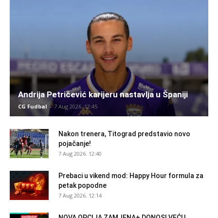
Andrija Petričević karijeru nastavlja u Španiji
CG Fudbal
-
7 Aug 2026. 12:45
Nakon trenera, Titograd predstavio novo
pojačanje!
7 Aug 2026. 12:40
Prebaci u vikend mod: Happy Hour formula za
petak popodne
7 Aug 2026. 12:14
NOVA OPCIJA ZAMJENA+ DONOSI VEĆU