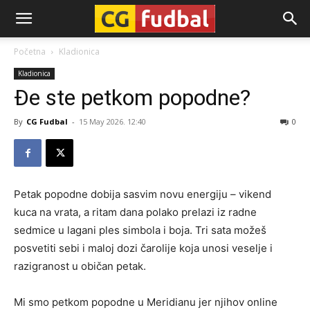
CG-
Početna
Kladionica
Kladionica
Fudbal
Đe ste petkom popodne?
By
CG Fudbal
-
15 May 2026. 12:40
0
Petak popodne dobija sasvim novu energiju – vikend
kuca na vrata, a ritam dana polako prelazi iz radne
sedmice u lagani ples simbola i boja. Tri sata možeš
posvetiti sebi i maloj dozi čarolije koja unosi veselje i
razigranost u običan petak.
Mi smo petkom popodne u Meridianu jer njihov online