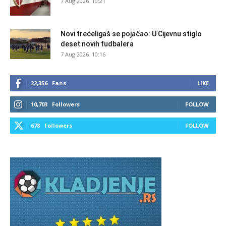
7 Aug 2026. 10:21
Novi trećeligaš se pojačao: U Cijevnu stiglo
deset novih fudbalera
7 Aug 2026. 10:16
22,356
Fans
LIKE
10,703
Followers
FOLLOW
678
Followers
FOLLOW