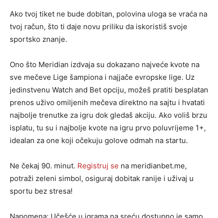
Ako tvoj tiket ne bude dobitan, polovina uloga se vraća na
tvoj račun, što ti daje novu priliku da iskoristiš svoje
sportsko znanje.
Ono što Meridian izdvaja su dokazano najveće kvote na
sve mečeve Lige šampiona i najjače evropske lige. Uz
jedinstvenu Watch and Bet opciju, možeš pratiti besplatan
prenos uživo omiljenih mečeva direktno na sajtu i hvatati
najbolje trenutke za igru dok gledaš akciju. Ako voliš brzu
isplatu, tu su i najbolje kvote na igru prvo poluvrijeme 1+,
idealan za one koji očekuju golove odmah na startu.
Ne čekaj 90. minut.
Registruj se
na meridianbet.me,
potraži zeleni simbol, osiguraj dobitak ranije i uživaj u
sportu bez stresa!
Napomena: Učešće u igrama na sreću dostupno je samo