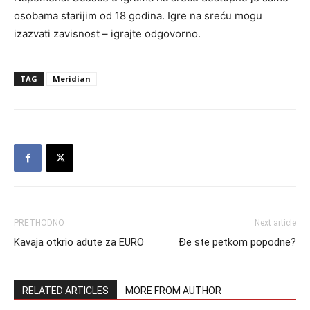
osobama starijim od 18 godina. Igre na sreću mogu
izazvati zavisnost – igrajte odgovorno.
TAG
Meridian
PRETHODNO
Next article
Kavaja otkrio adute za EURO
Đe ste petkom popodne?
RELATED ARTICLES
MORE FROM AUTHOR