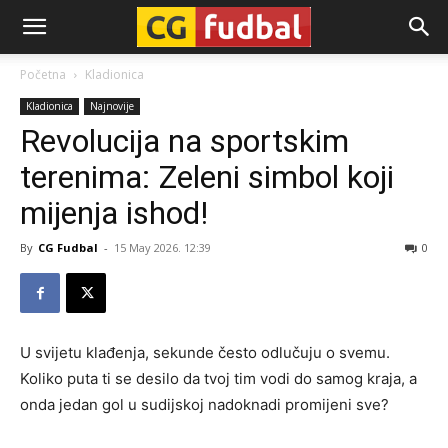
CG-
Početna
Kladionica
Kladionica
Najnovije
Fudbal
Revolucija na sportskim
terenima: Zeleni simbol koji
mijenja ishod!
By
CG Fudbal
-
15 May 2026. 12:39
0
U svijetu klađenja, sekunde često odlučuju o svemu.
Koliko puta ti se desilo da tvoj tim vodi do samog kraja, a
onda jedan gol u sudijskoj nadoknadi promijeni sve?