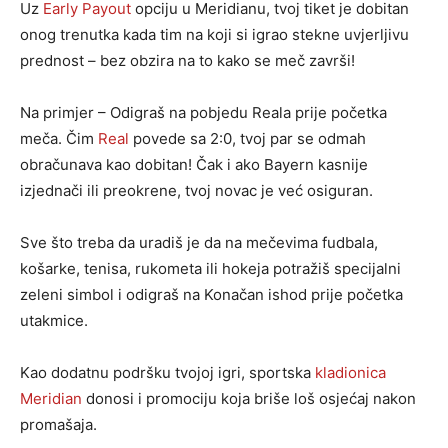
Uz
Early Payout
opciju u Meridianu, tvoj tiket je dobitan
onog trenutka kada tim na koji si igrao stekne uvjerljivu
prednost – bez obzira na to kako se meč završi!
Na primjer – Odigraš na pobjedu Reala prije početka
meča. Čim
Real
povede sa 2:0, tvoj par se odmah
obračunava kao dobitan! Čak i ako Bayern kasnije
izjednači ili preokrene, tvoj novac je već osiguran.
Sve što treba da uradiš je da na mečevima fudbala,
košarke, tenisa, rukometa ili hokeja potražiš specijalni
zeleni simbol i odigraš na Konačan ishod prije početka
utakmice.
Kao dodatnu podršku tvojoj igri, sportska
kladionica
Meridian
donosi i promociju koja briše loš osjećaj nakon
promašaja.