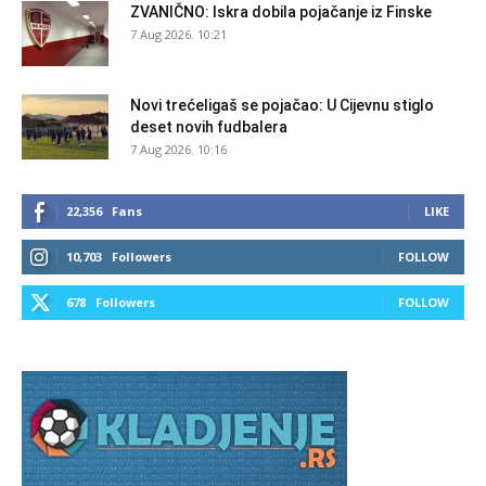
ZVANIČNO: Iskra dobila pojačanje iz Finske
7 Aug 2026. 10:21
Novi trećeligaš se pojačao: U Cijevnu stiglo
deset novih fudbalera
7 Aug 2026. 10:16
22,356
Fans
LIKE
10,703
Followers
FOLLOW
678
Followers
FOLLOW