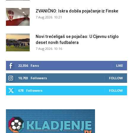
ZVANIČNO: Iskra dobila pojačanje iz Finske
7 Aug 2026. 10:21
Novi trećeligaš se pojačao: U Cijevnu stiglo
deset novih fudbalera
7 Aug 2026. 10:16
22,356
Fans
LIKE
10,703
Followers
FOLLOW
678
Followers
FOLLOW