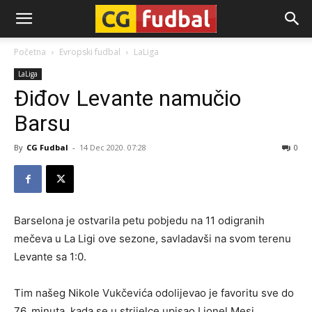
CG-
Početna
Evropski fudbal
LaLiga
LaLiga
Fudbal
Điđov Levante namučio
Barsu
By
CG Fudbal
-
14 Dec 2020. 07:28
0
Barselona je ostvarila petu pobjedu na 11 odigranih
mečeva u La Ligi ove sezone, savladavši na svom terenu
Levante sa 1:0.
Tim našeg Nikole Vukčevića odolijevao je favoritu sve do
76. minuta, kada se u strijelce upisao Lionel Mesi.