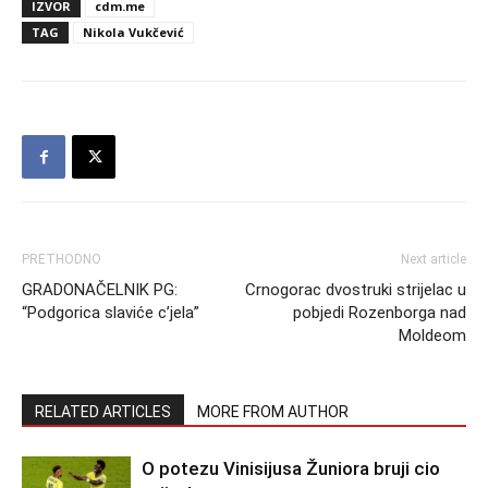
IZVOR
cdm.me
TAG
Nikola Vukčević
PRETHODNO
Next article
GRADONAČELNIK PG:
Crnogorac dvostruki strijelac u
“Podgorica slaviće c’jela”
pobjedi Rozenborga nad
Moldeom
RELATED ARTICLES
MORE FROM AUTHOR
O potezu Vinisijusa Žuniora bruji cio