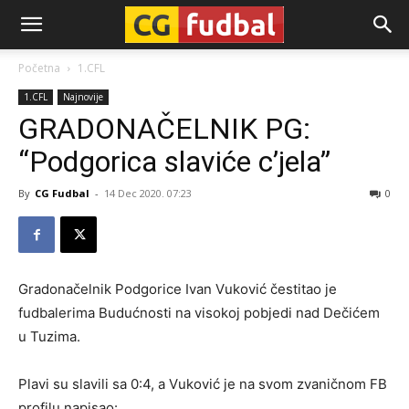
CG-
Početna
1.CFL
1.CFL
Najnovije
Fudbal
GRADONAČELNIK PG:
“Podgorica slaviće c’jela”
By
CG Fudbal
-
14 Dec 2020. 07:23
0
Gradonačelnik Podgorice Ivan Vuković čestitao je
fudbalerima Budućnosti na visokoj pobjedi nad Dečićem
u Tuzima.
Plavi su slavili sa 0:4, a Vuković je na svom zvaničnom FB
profilu napisao: