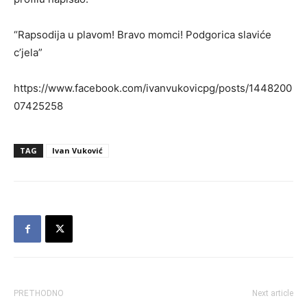
“Rapsodija u plavom! Bravo momci! Podgorica slaviće
c’jela”
https://www.facebook.com/ivanvukovicpg/posts/1448200
07425258
TAG
Ivan Vuković
PRETHODNO
Next article