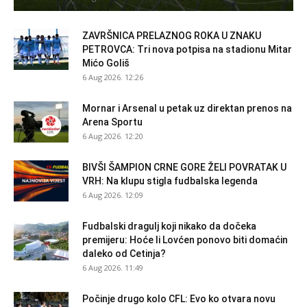
ZAVRŠNICA PRELAZNOG ROKA U ZNAKU
PETROVCA: Tri nova potpisa na stadionu Mitar
Mićo Goliš
6 Aug 2026. 12:26
Mornar i Arsenal u petak uz direktan prenos na
Arena Sportu
6 Aug 2026. 12:20
BIVŠI ŠAMPION CRNE GORE ŽELI POVRATAK U
VRH: Na klupu stigla fudbalska legenda
6 Aug 2026. 12:09
Fudbalski dragulj koji nikako da dočeka
premijeru: Hoće li Lovćen ponovo biti domaćin
daleko od Cetinja?
6 Aug 2026. 11:49
Počinje drugo kolo CFL: Evo ko otvara novu