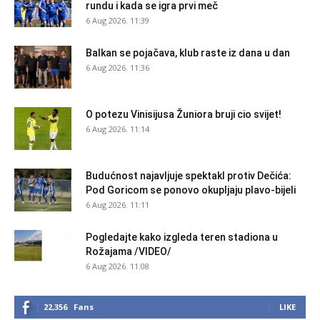
rundu i kada se igra prvi meč
6 Aug 2026. 11:39
Balkan se pojačava, klub raste iz dana u dan
6 Aug 2026. 11:36
O potezu Vinisijusa Žuniora bruji cio svijet!
6 Aug 2026. 11:14
Budućnost najavljuje spektakl protiv Dečića:
Pod Goricom se ponovo okupljaju plavo-bijeli
6 Aug 2026. 11:11
Pogledajte kako izgleda teren stadiona u
Rožajama /VIDEO/
6 Aug 2026. 11:08
22,356
Fans
LIKE