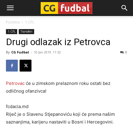
CG-
Početna
1.CFL
1.CFL
Transferi
Fudbal
Drugi odlazak iz Petrovca
By
CG Fudbal
-
10 Jan 2019. 11:52
0
Petrovac
će u zimskom prelaznom roku ostati bez
odličnog ofanzivca!
fcdacia.md
Riječ je o Slavenu Stjepanoviću koji će prema našim
saznanjima, karijeru nastaviti u Bosni i Hercegovini.