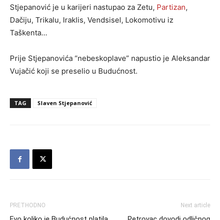
Stjepanović je u karijeri nastupao za Zetu,
Partizan
,
Dačiju, Trikalu, Iraklis, Vendsisel, Lokomotivu iz
Taškenta…
Prije Stjepanovića “nebeskoplave” napustio je Aleksandar
Vujačić koji se preselio u Budućnost.
TAG
Slaven Stjepanović
PRETHODNO
Next article
Evo koliko je Budućnost platila
Petrovac dovodi odličnog