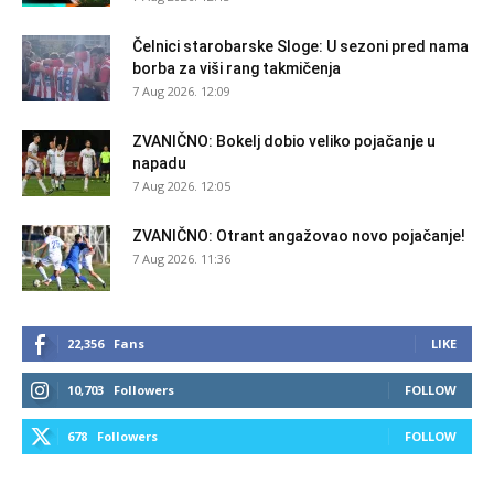
Čelnici starobarske Sloge: U sezoni pred nama
borba za viši rang takmičenja
7 Aug 2026. 12:09
ZVANIČNO: Bokelj dobio veliko pojačanje u
napadu
7 Aug 2026. 12:05
ZVANIČNO: Otrant angažovao novo pojačanje!
7 Aug 2026. 11:36
22,356
Fans
LIKE
10,703
Followers
FOLLOW
678
Followers
FOLLOW