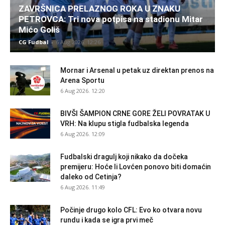
ZAVRŠNICA PRELAZNOG ROKA U ZNAKU
PETROVCA: Tri nova potpisa na stadionu Mitar
Mićo Goliš
CG Fudbal
-
6 Aug 2026. 12:26
Mornar i Arsenal u petak uz direktan prenos na
Arena Sportu
6 Aug 2026. 12:20
BIVŠI ŠAMPION CRNE GORE ŽELI POVRATAK U
VRH: Na klupu stigla fudbalska legenda
6 Aug 2026. 12:09
Fudbalski dragulj koji nikako da dočeka
premijeru: Hoće li Lovćen ponovo biti domaćin
daleko od Cetinja?
6 Aug 2026. 11:49
Počinje drugo kolo CFL: Evo ko otvara novu
rundu i kada se igra prvi meč