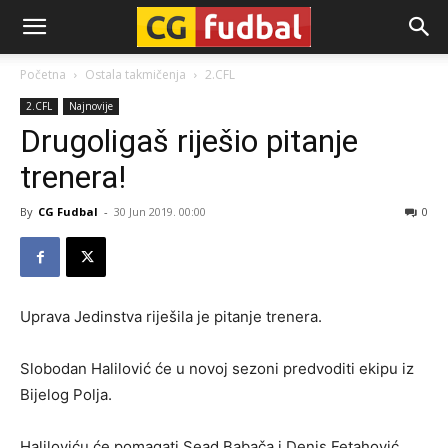
CG-
Početna
Ostala takmičenja
2.CFL
2.CFL
Najnovije
Fudbal
Drugoligaš riješio pitanje
trenera!
By
CG Fudbal
-
30 Jun 2019. 00:00
0
Uprava Jedinstva riješila je pitanje trenera.
Slobodan Halilović će u novoj sezoni predvoditi ekipu iz
Bijelog Polja.
Haliloviću će pomagati Sead Babača i Denis Fetahović.