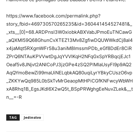
https://www.facebook.com/permalink.php?
story_fbid=469730570265235&id=360441454527481&_
_xts__[0]=68.ARDPnsI3W0xiobkABXVabJPmoEuTNCawG
_aQXMI59Q68GhunCvXTEZ13Mv8ZgfiwDQUWWkdCj8aI4
x4jaMqt5RXgmWFr58u3aniM8ImssmPDb_eGf8DdEr8CiR
ZPrQ6NTAuKPVVwtDgJqYVVIKqH2NFqGxSpYRBqcjEJc1
Oeaf5v8JNjvt2ANlCoPJ3jzGPe4zSQ2PlMIaUsyFl9p9AQ2
AqQYmoBewZi99maUiNELqbkAQ80uqiLyrYBkyCUszO6vp
_ZKKYwQq985L0bSkTvMrGeaopMtHPiCGfKNFwcyWbWH
xA8Rhq1B_EgsJKdl6X2wQ5t_BSpPRWghgEeNuvZLek&__t
n__=-R
TAG
Jedinstvo