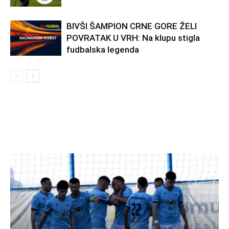
BIVŠI ŠAMPION CRNE GORE ŽELI
POVRATAK U VRH: Na klupu stigla
fudbalska legenda