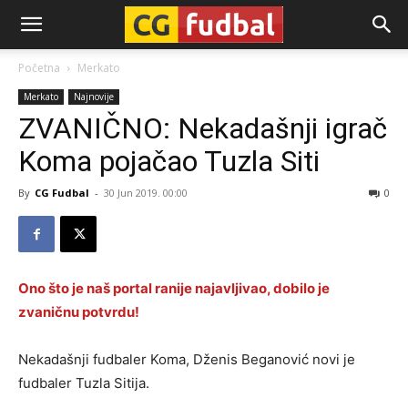
CG-
Početna
Merkato
Merkato
Najnovije
Fudbal
ZVANIČNO: Nekadašnji igrač
Koma pojačao Tuzla Siti
By
CG Fudbal
-
30 Jun 2019. 00:00
0
Ono što je naš portal ranije najavljivao, dobilo je
zvaničnu potvrdu!
Nekadašnji fudbaler Koma, Dženis Beganović novi je
fudbaler Tuzla Sitija.