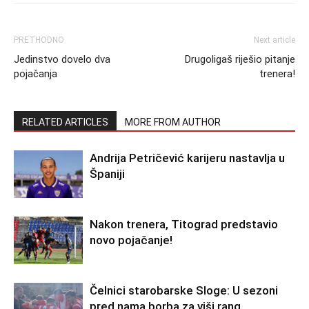
PRETHODNO
Next article
Jedinstvo dovelo dva
Drugoligaš riješio pitanje
pojačanja
trenera!
RELATED ARTICLES
MORE FROM AUTHOR
Andrija Petričević karijeru nastavlja u
Španiji
Nakon trenera, Titograd predstavio
novo pojačanje!
Čelnici starobarske Sloge: U sezoni
pred nama borba za viši rang