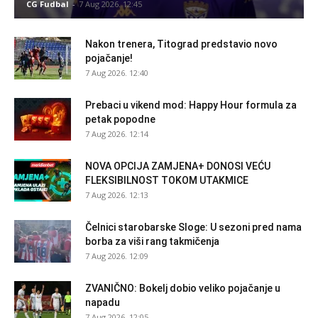
CG Fudbal
-
7 Aug 2026. 12:45
Nakon trenera, Titograd predstavio novo
pojačanje!
7 Aug 2026. 12:40
Prebaci u vikend mod: Happy Hour formula za
petak popodne
7 Aug 2026. 12:14
NOVA OPCIJA ZAMJENA+ DONOSI VEĆU
FLEKSIBILNOST TOKOM UTAKMICE
7 Aug 2026. 12:13
Čelnici starobarske Sloge: U sezoni pred nama
borba za viši rang takmičenja
7 Aug 2026. 12:09
ZVANIČNO: Bokelj dobio veliko pojačanje u
napadu
7 Aug 2026. 12:05