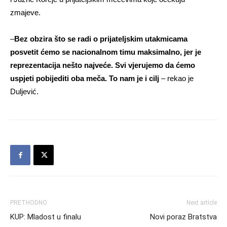
zmajeve.
–
Bez obzira što se radi o prijateljskim utakmicama
posvetit ćemo se nacionalnom timu maksimalno, jer je
reprezentacija nešto najveće. Svi vjerujemo da ćemo
uspjeti pobijediti oba meča. To nam je i cilj
– rekao je
Duljević.
PRETHODNO
Next article
KUP: Mladost u finalu
Novi poraz Bratstva