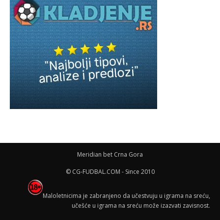
Meridian bet Crna Gora
© CG-FUDBAL.COM - Since 2010
Maloletnicima je zabranjeno da učestvuju u igrama na sreću,
učešće u igrama na sreću može izazvati zavisnost.