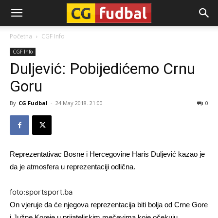
CG-
Početna
CGF Info
CGF Info
Fudbal
Duljević: Pobijedićemo Crnu
Goru
By
CG Fudbal
-
24 May 2018. 21:00
0
Reprezentativac Bosne i Hercegovine Haris Duljević kazao je
da je atmosfera u reprezentaciji odlična.
foto:sportsport.ba
On vjeruje da će njegova reprezentacija biti bolja od Crne Gore
i Južne Koreje u prijateljskim mečevima koje očekuju