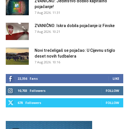
ZVANIČNO: Jedinstvo dobilo kapitalno
pojačanje!
7 Aug 2026. 11:31
ZVANIČNO: Iskra dobila pojačanje iz Finske
7 Aug 2026. 10:21
Novi trećeligaš se pojačao: U Cijevnu stiglo
deset novih fudbalera
7 Aug 2026. 10:16
22,356
Fans
LIKE
10,703
Followers
FOLLOW
678
Followers
FOLLOW