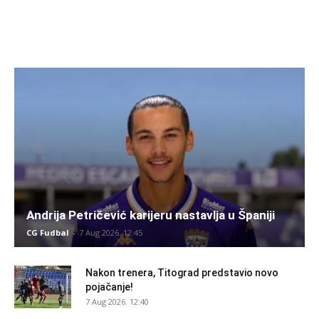
Andrija Petričević karijeru nastavlja u Španiji
CG Fudbal
-
7 Aug 2026. 12:45
Nakon trenera, Titograd predstavio novo
pojačanje!
7 Aug 2026. 12:40