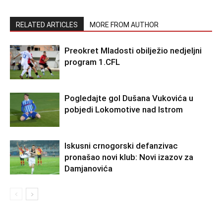
RELATED ARTICLES
MORE FROM AUTHOR
Preokret Mladosti obilježio nedjeljni
program 1.CFL
Pogledajte gol Dušana Vukovića u
pobjedi Lokomotive nad Istrom
Iskusni crnogorski defanzivac
pronašao novi klub: Novi izazov za
Damjanovića