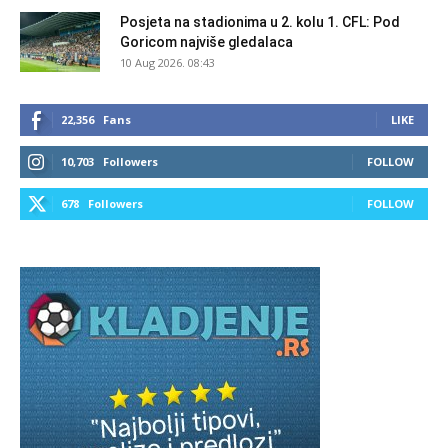
Posjeta na stadionima u 2. kolu 1. CFL: Pod
Goricom najviše gledalaca
10 Aug 2026. 08:43
22,356
Fans
LIKE
10,703
Followers
FOLLOW
678
Followers
FOLLOW