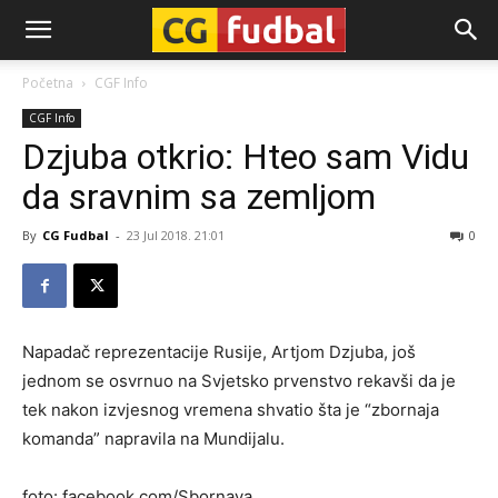
CG-
Početna
CGF Info
CGF Info
Fudbal
Dzjuba otkrio: Hteo sam Vidu
da sravnim sa zemljom
By
CG Fudbal
-
23 Jul 2018. 21:01
0
Napadač reprezentacije Rusije, Artjom Dzjuba, još
jednom se osvrnuo na Svjetsko prvenstvo rekavši da je
tek nakon izvjesnog vremena shvatio šta je “zbornaja
komanda” napravila na Mundijalu.
foto: facebook.com/Sbornaya