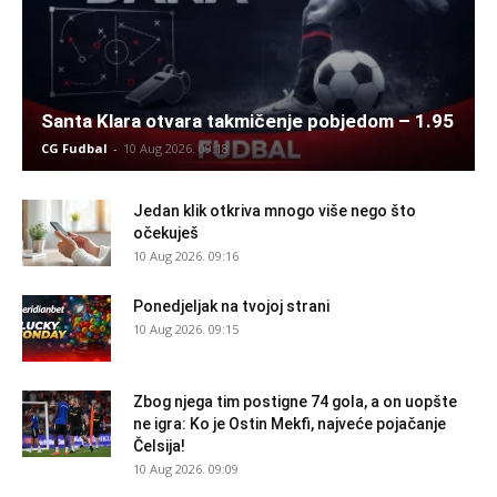
Santa Klara otvara takmičenje pobjedom – 1.95
CG Fudbal
-
10 Aug 2026. 09:18
Jedan klik otkriva mnogo više nego što
očekuješ
10 Aug 2026. 09:16
Ponedjeljak na tvojoj strani
10 Aug 2026. 09:15
Zbog njega tim postigne 74 gola, a on uopšte
ne igra: Ko je Ostin Mekfi, najveće pojačanje
Čelsija!
10 Aug 2026. 09:09