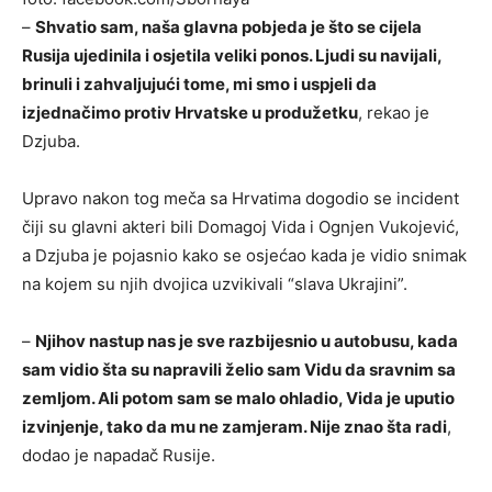
–
Shvatio sam, naša glavna pobjeda je što se cijela
Rusija ujedinila i osjetila veliki ponos. Ljudi su navijali,
brinuli i zahvaljujući tome, mi smo i uspjeli da
izjednačimo protiv Hrvatske u produžetku
, rekao je
Dzjuba.
Upravo nakon tog meča sa Hrvatima dogodio se incident
čiji su glavni akteri bili Domagoj Vida i Ognjen Vukojević,
a Dzjuba je pojasnio kako se osjećao kada je vidio snimak
na kojem su njih dvojica uzvikivali “slava Ukrajini”.
–
Njihov nastup nas je sve razbijesnio u autobusu, kada
sam vidio šta su napravili želio sam Vidu da sravnim sa
zemljom. Ali potom sam se malo ohladio, Vida je uputio
izvinjenje, tako da mu ne zamjeram. Nije znao šta radi
,
dodao je napadač Rusije.