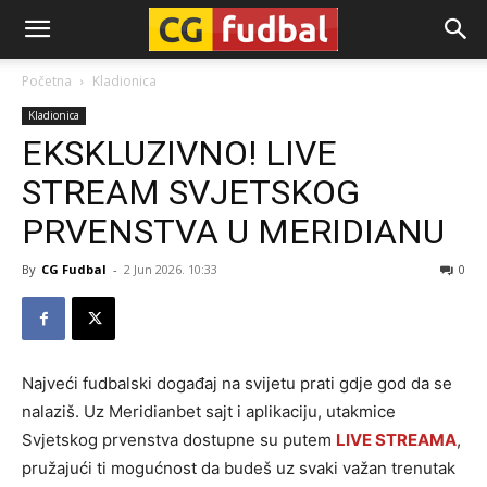
CG-
Početna
Kladionica
Kladionica
Fudbal
EKSKLUZIVNO! LIVE
STREAM SVJETSKOG
PRVENSTVA U MERIDIANU
By
CG Fudbal
-
2 Jun 2026. 10:33
0
Najveći fudbalski događaj na svijetu prati gdje god da se
nalaziš. Uz Meridianbet sajt i aplikaciju, utakmice
Svjetskog prvenstva dostupne su putem
LIVE STREAMA
,
pružajući ti mogućnost da budeš uz svaki važan trenutak