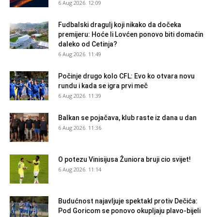
6 Aug 2026. 12:09
Fudbalski dragulj koji nikako da dočeka
premijeru: Hoće li Lovćen ponovo biti domaćin
daleko od Cetinja?
6 Aug 2026. 11:49
Počinje drugo kolo CFL: Evo ko otvara novu
rundu i kada se igra prvi meč
6 Aug 2026. 11:39
Balkan se pojačava, klub raste iz dana u dan
6 Aug 2026. 11:36
O potezu Vinisijusa Žuniora bruji cio svijet!
6 Aug 2026. 11:14
Budućnost najavljuje spektakl protiv Dečića:
Pod Goricom se ponovo okupljaju plavo-bijeli