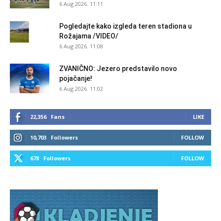
6 Aug 2026. 11:11
Pogledajte kako izgleda teren stadiona u
Rožajama /VIDEO/
6 Aug 2026. 11:08
ZVANIČNO: Jezero predstavilo novo
pojačanje!
6 Aug 2026. 11:02
22,356
Fans
LIKE
10,703
Followers
FOLLOW
678
Followers
FOLLOW