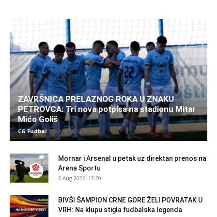
ZAVRŠNICA PRELAZNOG ROKA U ZNAKU
PETROVCA: Tri nova potpisa na stadionu Mitar
Mićo Goliš
CG Fudbal
-
6 Aug 2026. 12:26
Mornar i Arsenal u petak uz direktan prenos na
Arena Sportu
6 Aug 2026. 12:20
BIVŠI ŠAMPION CRNE GORE ŽELI POVRATAK U
VRH: Na klupu stigla fudbalska legenda