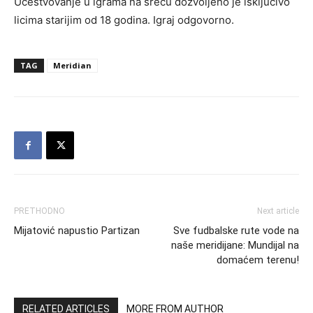
Učestvovanje u igrama na sreću dozvoljeno je isključivo
licima starijim od 18 godina. Igraj odgovorno.
TAG
Meridian
PRETHODNO
Next article
Mijatović napustio Partizan
Sve fudbalske rute vode na
naše meridijane: Mundijal na
domaćem terenu!
RELATED ARTICLES
MORE FROM AUTHOR