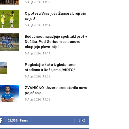
6 Aug 2026. 11:36
O potezu Vinisijusa Žuniora bruji cio
svijet!
6 Aug 2026. 11:14
Budućnost najavljuje spektakl protiv
Dečića: Pod Goricom se ponovo
okupljaju plavo-bijeli
6 Aug 2026. 11:11
Pogledajte kako izgleda teren
stadiona u Rožajama /VIDEO/
6 Aug 2026. 11:08
ZVANIČNO: Jezero predstavilo novo
pojačanje!
6 Aug 2026. 11:02
22,356
Fans
LIKE