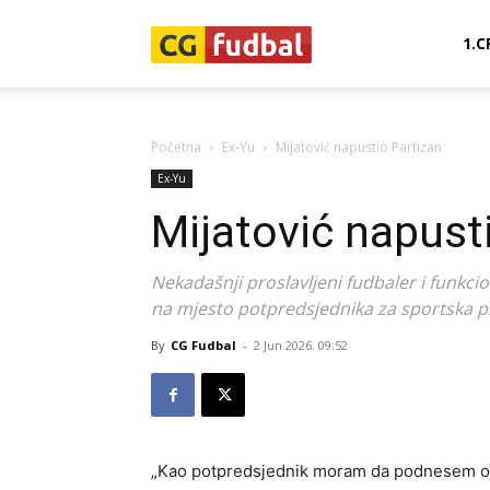
CG-
1.C
Fudbal
Početna
Ex-Yu
Mijatović napustio Partizan
Ex-Yu
Mijatović napust
Nekadašnji proslavljeni fudbaler i funkci
na mjesto potpredsjednika za sportska p
By
CG Fudbal
-
2 Jun 2026. 09:52
„Kao potpredsjednik moram da podnesem osta