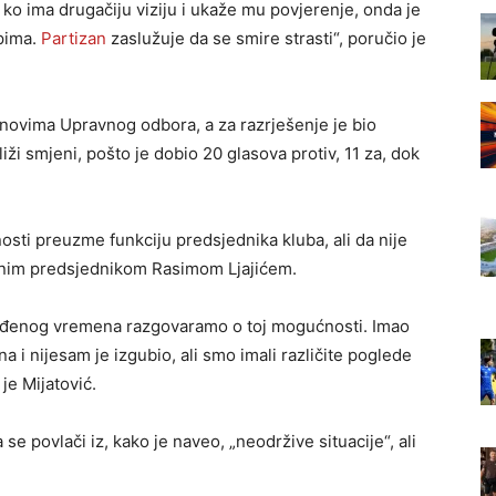
 ima drugačiju viziju i ukaže mu povjerenje, onda je
ipima.
Partizan
zaslužuje da se smire strasti“, poručio je
lanovima Upravnog odbora, a za razrješenje je bio
liži smjeni, pošto je dobio 20 glasova protiv, 11 za, dok
osti preuzme funkciju predsjednika kluba, ali da nije
tuelnim predsjednikom Rasimom Ljajićem.
eđenog vremena razgovaramo o toj mogućnosti. Imao
i nijesam je izgubio, ali smo imali različite poglede
je Mijatović.
se povlači iz, kako je naveo, „neodržive situacije“, ali