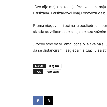
„Ovo nije moj kraj kada je Partizan u pitanju.
Partizana. Partizanovci imaju obavezu da bud
Prema njegovim riječima, u posljednjem per
skladu sa vrijednostima koje smatra važnim 
„Počeli smo da srljamo, počelo je sve na silu
da se distanciram i sagledam situaciju sa str
IZVOR
rtcg.me
TAG
Partizan