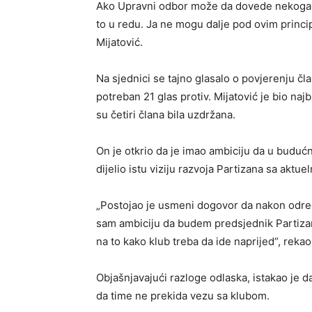
Ako Upravni odbor može da dovede nekoga ko
to u redu. Ja ne mogu dalje pod ovim princ
Mijatović.
Na sjednici se tajno glasalo o povjerenju č
potreban 21 glas protiv. Mijatović je bio najb
su četiri člana bila uzdržana.
On je otkrio da je imao ambiciju da u budućn
dijelio istu viziju razvoja Partizana sa ak
„Postojao je usmeni dogovor da nakon odr
sam ambiciju da budem predsjednik Partizana 
na to kako klub treba da ide naprijed“, rekao 
Objašnjavajući razloge odlaska, istakao je da 
da time ne prekida vezu sa klubom.