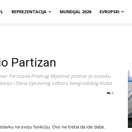
FL
REPREZENTACIJA
MUNDIJAL 2026
EVROPSKI
io Partizan
oner Partizana Predrag Mijatović podnio je ostavku
itanja i člana Upravnog odbora beogradskog kluba.
0
vku na svoju funkciju. Ovo ne treba da ide dalje.