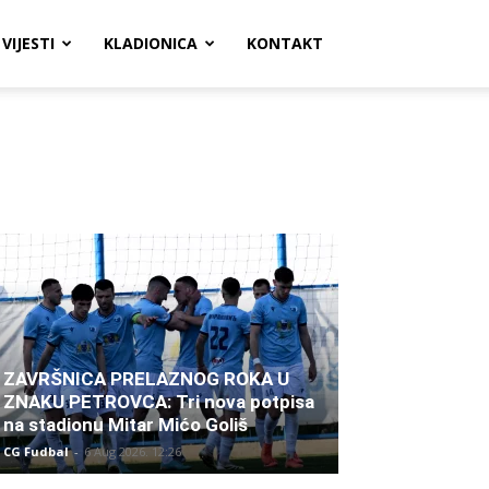
VIJESTI
KLADIONICA
KONTAKT
ZAVRŠNICA PRELAZNOG ROKA U
ZNAKU PETROVCA: Tri nova potpisa
na stadionu Mitar Mićo Goliš
CG Fudbal
-
6 Aug 2026. 12:26