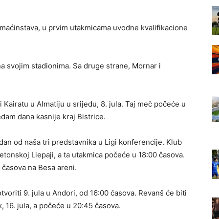
omaćinstava, u prvim utakmicama uvodne kvalifikacione
a svojim stadionima. Sa druge strane, Mornar i
Kairatu u Almatiju u srijedu, 8. jula. Taj meč počeće u
dam dana kasnije kraj Bistrice.
dan od naša tri predstavnika u Ligi konferencije. Klub
i letonskoj Liepaji, a ta utakmica počeće u 18:00 časova.
0 časova na Besa areni.
voriti 9. jula u Andori, od 16:00 časova. Revanš će biti
, 16. jula, a počeće u 20:45 časova.