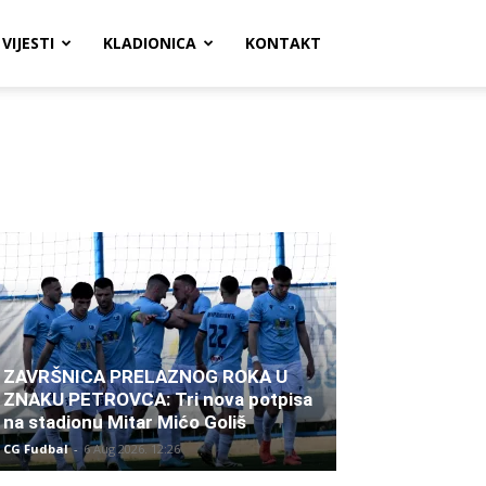
VIJESTI
KLADIONICA
KONTAKT
ZAVRŠNICA PRELAZNOG ROKA U
ZNAKU PETROVCA: Tri nova potpisa
na stadionu Mitar Mićo Goliš
CG Fudbal
-
6 Aug 2026. 12:26