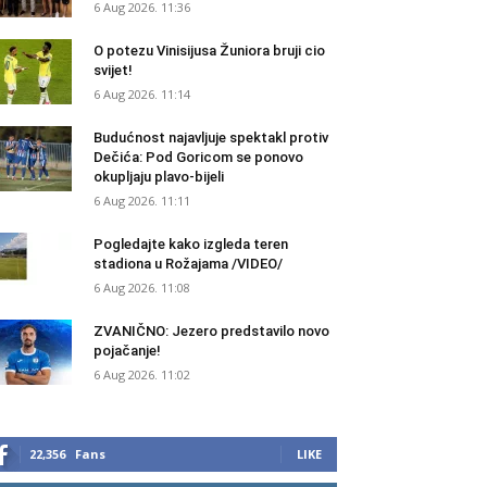
6 Aug 2026. 11:36
O potezu Vinisijusa Žuniora bruji cio
svijet!
6 Aug 2026. 11:14
Budućnost najavljuje spektakl protiv
Dečića: Pod Goricom se ponovo
okupljaju plavo-bijeli
6 Aug 2026. 11:11
Pogledajte kako izgleda teren
stadiona u Rožajama /VIDEO/
6 Aug 2026. 11:08
ZVANIČNO: Jezero predstavilo novo
pojačanje!
6 Aug 2026. 11:02
22,356
Fans
LIKE