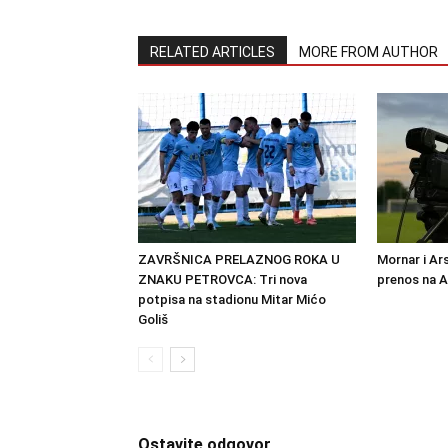
RELATED ARTICLES
MORE FROM AUTHOR
ZAVRŠNICA PRELAZNOG ROKA U
Mornar i Ar
ZNAKU PETROVCA: Tri nova
prenos na 
potpisa na stadionu Mitar Mićo
Goliš
Ostavite odgovor