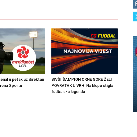
senal u petak uz direktan
BIVŠI ŠAMPION CRNE GORE ŽELI
Arena Sportu
POVRATAK U VRH: Na klupu stigla
fudbalska legenda