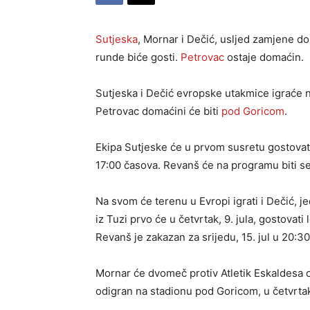
Sutjeska
, Mornar i Dečić, usljed zamjene d
runde biće gosti.
Petrovac
ostaje domaćin.
Sutjeska i Dečić evropske utakmice igraće n
Petrovac domaćini će biti
pod Goricom
.
Ekipa Sutjeske će u prvom susretu gostovati 
17:00 časova. Revanš će na programu biti se
Na svom će terenu u Evropi igrati i Dečić, je
iz Tuzi prvo će u četvrtak, 9. jula, gostovat
Revanš je zakazan za srijedu, 15. jul u 20:3
Mornar će dvomeč protiv Atletik Eskaldesa ot
odigran na stadionu pod Goricom, u četvrtak