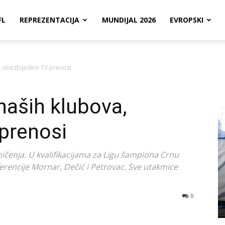
FL
REPREZENTACIJA
MUNDIJAL 2026
EVROPSKI
, obezbijeđeni TV prenosi
naših klubova,
prenosi
enja. U kvalifikacijama za Ligu šampiona Crnu
ferencije Mornar, Dečić i Petrovac. Sve utakmice
0