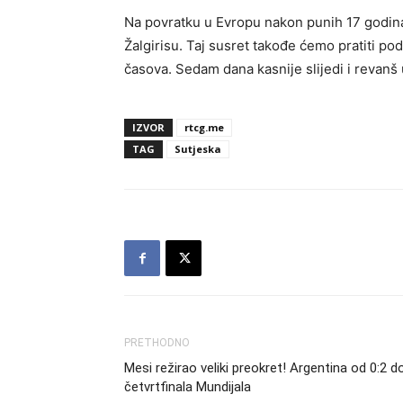
Na povratku u Evropu nakon punih 17 godina,
Žalgirisu. Taj susret takođe ćemo pratiti pod
časova. Sedam dana kasnije slijedi i revanš u
IZVOR
rtcg.me
TAG
Sutjeska
PRETHODNO
Mesi režirao veliki preokret! Argentina od 0:2 d
četvrtfinala Mundijala