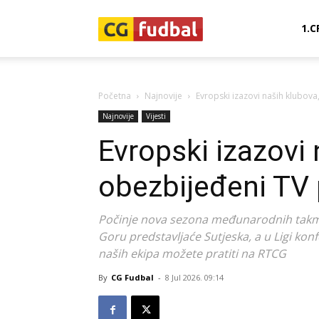
CG-
1.C
Fudbal
Početna
Najnovije
Evropski izazovi naših klubova
Najnovije
Vijesti
Evropski izazovi 
obezbijeđeni TV 
Počinje nova sezona međunarodnih takmič
Goru predstavljaće Sutjeska, a u Ligi kon
naših ekipa možete pratiti na RTCG
By
CG Fudbal
-
8 Jul 2026. 09:14