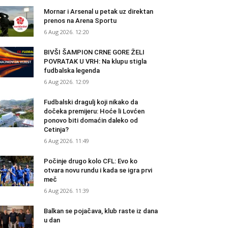
Mornar i Arsenal u petak uz direktan
prenos na Arena Sportu
6 Aug 2026. 12:20
BIVŠI ŠAMPION CRNE GORE ŽELI
POVRATAK U VRH: Na klupu stigla
fudbalska legenda
6 Aug 2026. 12:09
Fudbalski dragulj koji nikako da
dočeka premijeru: Hoće li Lovćen
ponovo biti domaćin daleko od
Cetinja?
6 Aug 2026. 11:49
Počinje drugo kolo CFL: Evo ko
otvara novu rundu i kada se igra prvi
meč
6 Aug 2026. 11:39
Balkan se pojačava, klub raste iz dana
u dan