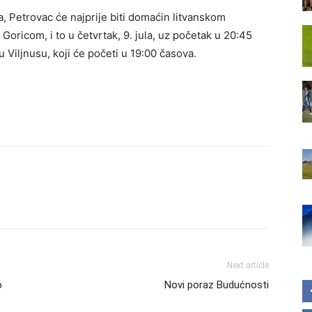
 Petrovac će najprije biti domaćin litvanskom
 Goricom, i to u četvrtak, 9. jula, uz početak u 20:45
 Viljnusu, koji će početi u 19:00 časova.
Next article
o
Novi poraz Budućnosti